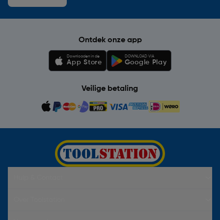
Ontdek onze app
Downloaden in de
DOWNLOAD VIA
App Store
Google Play
Veilige betaling
Hulp & Contact
Over Toolstation