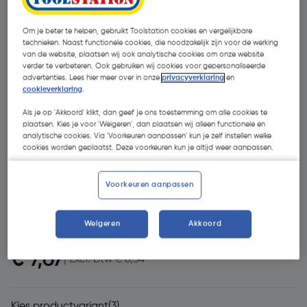
Om je beter te helpen, gebruikt Toolstation cookies en vergelijkbare
technieken. Naast functionele cookies, die noodzakelijk zijn voor de werking
van de website, plaatsen wij ook analytische cookies om onze website
verder te verbeteren. Ook gebruiken wij cookies voor gepersonaliseerde
advertenties. Lees hier meer over in onze
privacyverklaring
en
cookieverklaring
.
Als je op 'Akkoord' klikt, dan geef je ons toestemming om alle cookies te
plaatsen. Kies je voor 'Weigeren', dan plaatsen wij alleen functionele en
- 58 %
analytische cookies. Via 'Voorkeuren aanpassen' kun je zelf instellen welke
cookies worden geplaatst. Deze voorkeuren kun je altijd weer aanpassen.
Voorkeuren aanpassen
Weigeren
Akkoord
€ 18,10
€ 7,67
| Excl. btw € 6,34
Kies productvariant
(3)