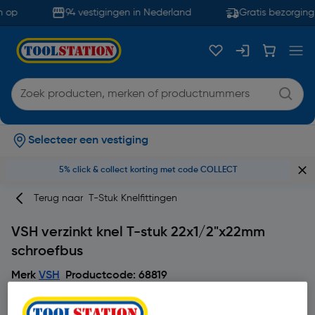
 op
94 vestigingen in Nederland
Gratis bezorging 
Selecteer een vestiging
5% click & collect korting met code COLLECT
Terug naar
T-Stuk Knelfittingen
VSH verzinkt knel T-stuk 22x1/2"x22mm
schroefbus
Merk
VSH
Productcode: 68819
3.7
3 beoordeling(en)