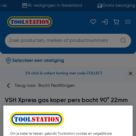
 op
94 vestigingen in Nederland
Gratis bezorging 
Selecteer een vestiging
5% click & collect korting met code COLLECT
Terug naar
Bocht Persfittingen
VSH Xpress gas koper pers bocht 90° 22mm
Merk
VSH
Productcode: 45473
Om je beter te helpen, gebruikt Toolstation cookies en vergelijkbare