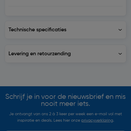
Technische specificaties
Technische specificaties
Levering en retourzending
Levering en retourzending
Soortgelijke artikelen
Schrijf je in voor de nieuwsbrief en mis
nooit meer iets.
Je ontvangt van ons 2 à 3 keer per week een e-mail vol met
inspiratie en deals. Lees hier onze
privacyverklaring
.