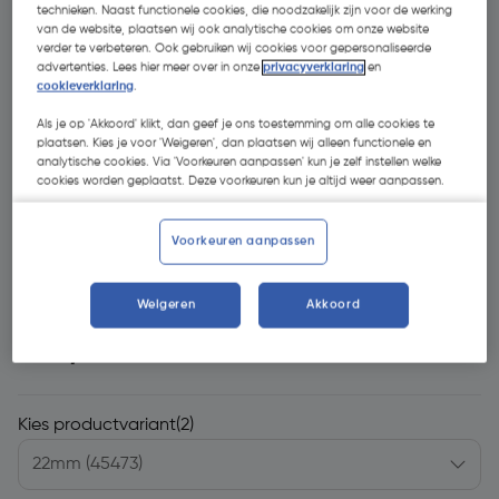
technieken. Naast functionele cookies, die noodzakelijk zijn voor de werking
van de website, plaatsen wij ook analytische cookies om onze website
verder te verbeteren. Ook gebruiken wij cookies voor gepersonaliseerde
advertenties. Lees hier meer over in onze
privacyverklaring
en
cookieverklaring
.
Als je op 'Akkoord' klikt, dan geef je ons toestemming om alle cookies te
plaatsen. Kies je voor 'Weigeren', dan plaatsen wij alleen functionele en
analytische cookies. Via 'Voorkeuren aanpassen' kun je zelf instellen welke
cookies worden geplaatst. Deze voorkeuren kun je altijd weer aanpassen.
Voorkeuren aanpassen
Weigeren
Akkoord
€ 4,53
| Excl. btw € 3,74
Kies productvariant
(2)