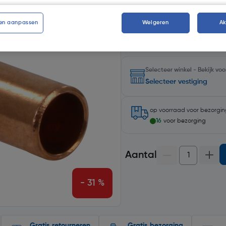
Kies productvariant
(2)
en aanpassen
Weigeren
A
Selecteer winkel - Bekijk v
Selecteer vestiging
op voorraad
voor bezorgi
16
voor bezorging
Aantal
- 31 %
Gratis retourneren
Gratis bezorging