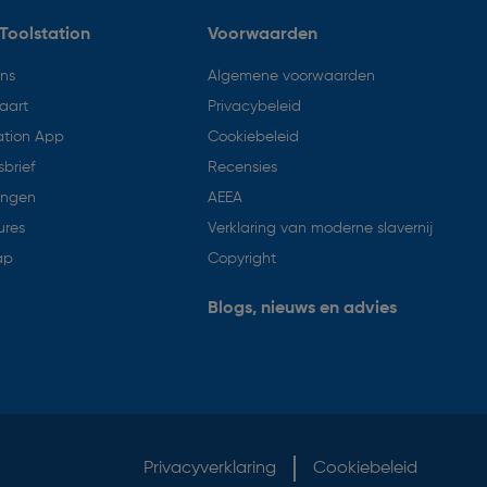
Toolstation
Voorwaarden
ons
Algemene voorwaarden
aart
Privacybeleid
ation App
Cookiebeleid
brief
Recensies
ingen
AEEA
ures
Verklaring van moderne slavernij
ap
Copyright
Blogs, nieuws en advies
Privacyverklaring
Cookiebeleid