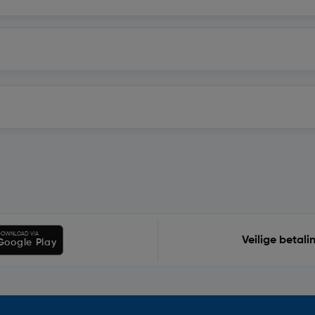
OWNLOAD VIA
Veilige betali
Google Play