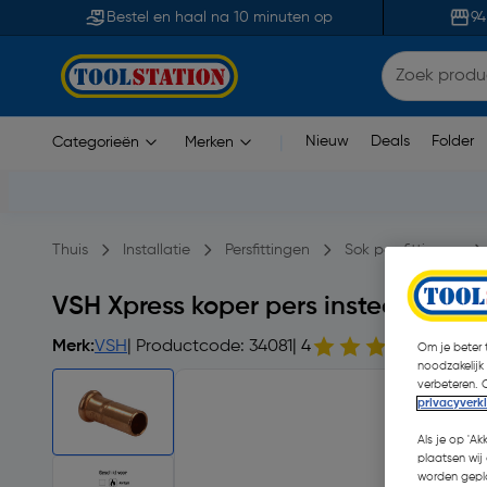
Bestel en haal na 10 minuten op
94
Nieuw
Deals
Folder
Categorieën
Merken
|
Thuis
Installatie
Persfittingen
Sok persfittingen
VSH Xpress koper pers insteekverlo
Merk:
VSH
| Productcode: 34081
| 4
1 opm
Om je beter t
noodzakelijk
verbeteren. 
privacyverk
Als je op 'Ak
plaatsen wij 
worden gepla