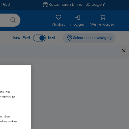
af €50
Retourneren binnen 30 dagen*
Kluslijst
Inloggen
Winkelwagen
btw
Excl.
Incl.
Selecteer een vestiging
es, die
e verder te
n', dan
welke cookies