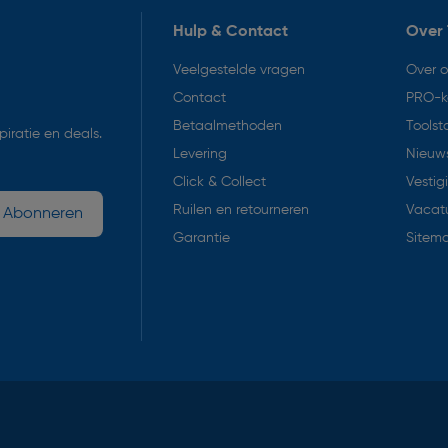
Hulp & Contact
Over 
Veelgestelde vragen
Over 
Contact
PRO-k
Betaalmethoden
Toolst
iratie en deals.
Levering
Nieuws
Click & Collect
Vestig
Ruilen en retourneren
Vacat
Abonneren
Garantie
Sitem