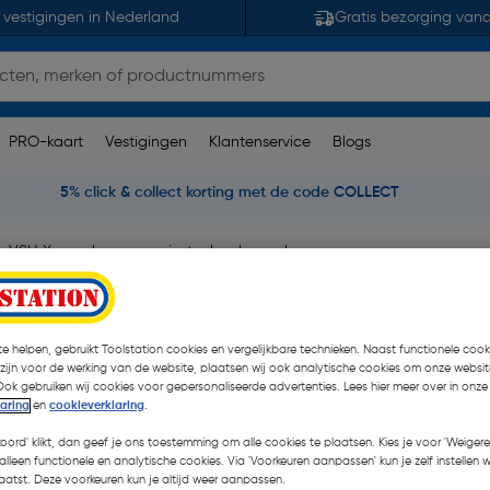
 vestigingen in Nederland
Gratis bezorging van
PRO-kaart
Vestigingen
Klantenservice
Blogs
5% click & collect korting met de code COLLECT
VSH Xpress koper pers insteekverloopsok
opsok 12x15mm
erking(en)
| Stuk
e helpen, gebruikt Toolstation cookies en vergelijkbare technieken. Naast functionele cooki
 zijn voor de werking van de website, plaatsen wij ook analytische cookies om onze websit
€ 3,54
Ook gebruiken wij cookies voor gepersonaliseerde advertenties. Lees hier meer over in onze
laring
en
cookieverklaring
.
€ 2,45
| Excl. btw € 2,02
koord' klikt, dan geef je ons toestemming om alle cookies te plaatsen. Kies je voor 'Weigere
alleen functionele en analytische cookies. Via 'Voorkeuren aanpassen' kun je zelf instellen 
atst. Deze voorkeuren kun je altijd weer aanpassen.