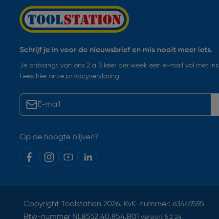
Schrijf je in voor de nieuwsbrief en mis nooit meer iets.
Je ontvangt van ons 2 à 3 keer per week een e-mail vol met insp
Lees hier onze
privacyverklaring
.
Op de hoogte blijven?
Copyright
Toolstation
2026. KvK-nummer: 63449595
Btw-nummer NL8552.40.854.B01
version:
5.2.24