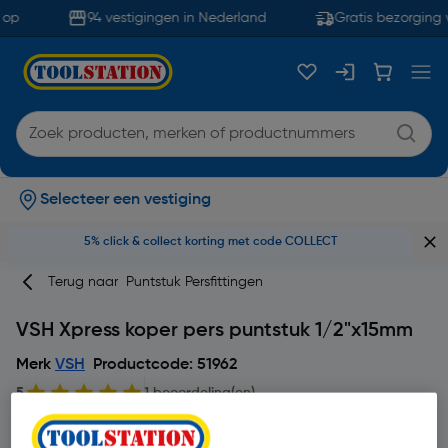
op
94 vestigingen in Nederland
Gratis bezorging 
Selecteer een vestiging
5% click & collect korting met code COLLECT
Terug naar
Puntstuk Persfittingen
VSH Xpress koper pers puntstuk 1/2"x15mm
Merk
VSH
Productcode: 51962
5
1 beoordeling(en)