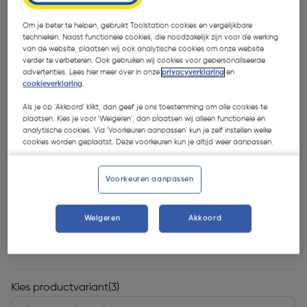
Om je beter te helpen, gebruikt Toolstation cookies en vergelijkbare
technieken. Naast functionele cookies, die noodzakelijk zijn voor de werking
van de website, plaatsen wij ook analytische cookies om onze website
verder te verbeteren. Ook gebruiken wij cookies voor gepersonaliseerde
advertenties. Lees hier meer over in onze
privacyverklaring
en
cookieverklaring
.
Als je op 'Akkoord' klikt, dan geef je ons toestemming om alle cookies te
- 30 %
plaatsen. Kies je voor 'Weigeren', dan plaatsen wij alleen functionele en
analytische cookies. Via 'Voorkeuren aanpassen' kun je zelf instellen welke
cookies worden geplaatst. Deze voorkeuren kun je altijd weer aanpassen.
Voorkeuren aanpassen
€ 3,69
Weigeren
Akkoord
€ 2,58
| Excl. btw € 2,13
Kies productvariant
(3)