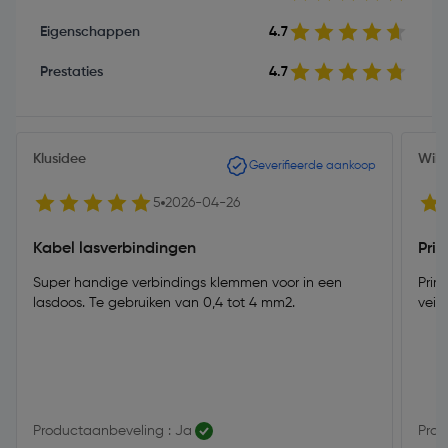
Eigenschappen
4.7
Prestaties
4.7
Klusidee
Will
Geverifieerde aankoop
5
2026-04-26
Kabel lasverbindingen
Pri
Super handige verbindings klemmen voor in een
Prima klemmen,
lasdoos. Te gebruiken van 0,4 tot 4 mm2.
veili
Productaanbeveling : Ja
Prod