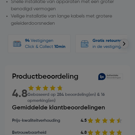
Snelle installatie van apparaten met een groter
benodigd vermogen
Veilige installatie van lange kabels met grotere
geleiderdoorsneden
94
Vestigingen
Gratis retourneren
Click & Collect
10min
in de vestigingen
Productbeoordeling
4.8
Gebaseerd op 284 beoordeling(en) & 16
opmerking(en)
Gemiddelde klantbeoordelingen
Prijs-kwaliteitverhouding
4.5
Betrouwbaarheid
4.8