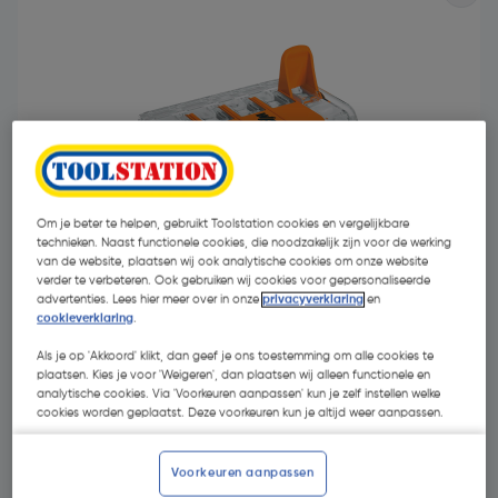
Om je beter te helpen, gebruikt Toolstation cookies en vergelijkbare
technieken. Naast functionele cookies, die noodzakelijk zijn voor de werking
van de website, plaatsen wij ook analytische cookies om onze website
verder te verbeteren. Ook gebruiken wij cookies voor gepersonaliseerde
advertenties. Lees hier meer over in onze
privacyverklaring
en
cookieverklaring
.
€ 17,52
| Excl. btw € 14,48
Als je op 'Akkoord' klikt, dan geef je ons toestemming om alle cookies te
plaatsen. Kies je voor 'Weigeren', dan plaatsen wij alleen functionele en
analytische cookies. Via 'Voorkeuren aanpassen' kun je zelf instellen welke
cookies worden geplaatst. Deze voorkeuren kun je altijd weer aanpassen.
Kies productvariant
(5)
Voorkeuren aanpassen