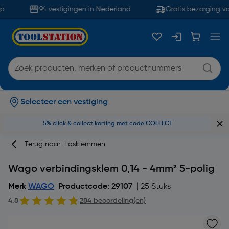
94 vestigingen in Nederland
Gratis bezorging va
Selecteer een vestiging
5% click & collect korting met code COLLECT
Terug naar
Lasklemmen
Wago verbindingsklem 0,14 - 4mm² 5-polig
Merk
WAGO
Productcode: 29107
| 25 Stuks
4.8
284 beoordeling(en)