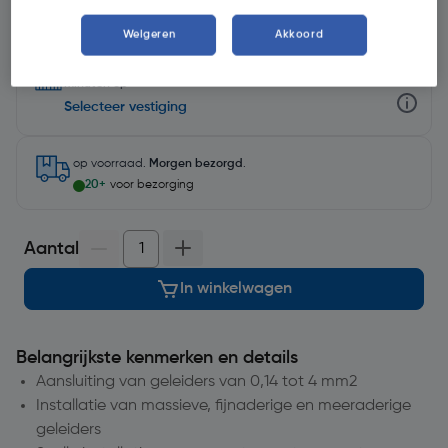
Weigeren
Akkoord
Selecteer winkel - Bekijk voorraadniveaus en haal binnen 10
minuten op
Selecteer vestiging
op voorraad.
Morgen bezorgd
.
20+
voor bezorging
Aantal
In winkelwagen
Belangrijkste kenmerken en details
Aansluiting van geleiders van 0,14 tot 4 mm2
Installatie van massieve, fijnaderige en meeraderige
geleiders