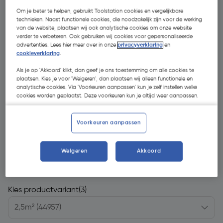
Om je beter te helpen, gebruikt Toolstation cookies en vergelijkbare
technieken. Naast functionele cookies, die noodzakelijk zijn voor de werking
van de website, plaatsen wij ook analytische cookies om onze website
verder te verbeteren. Ook gebruiken wij cookies voor gepersonaliseerde
advertenties. Lees hier meer over in onze
privacyverklaring
en
cookieverklaring
.
Als je op 'Akkoord' klikt, dan geef je ons toestemming om alle cookies te
plaatsen. Kies je voor 'Weigeren', dan plaatsen wij alleen functionele en
analytische cookies. Via 'Voorkeuren aanpassen' kun je zelf instellen welke
cookies worden geplaatst. Deze voorkeuren kun je altijd weer aanpassen.
Voorkeuren aanpassen
Weigeren
Akkoord
€ 40,93
| Excl. btw € 33,83
Kies productvariant
(3)