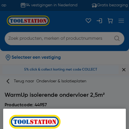
 op
94 vestigingen in Nederland
Gratis bezorging 
Selecteer een vestiging
5% click & collect korting met code COLLECT
Terug naar
Ondervloer & Isolatieplaten
WarmUp isolerende ondervloer 2,5m²
Productcode: 44957