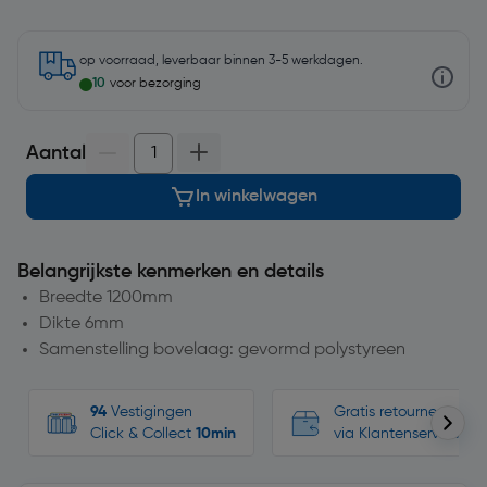
op voorraad, leverbaar binnen 3-5 werkdagen.
10
voor bezorging
Aantal
In winkelwagen
Belangrijkste kenmerken en details
Breedte 1200mm
Dikte 6mm
Samenstelling bovelaag: gevormd polystyreen
94
Vestigingen
Gratis retourneren, n
Click & Collect
10min
via Klantenservice