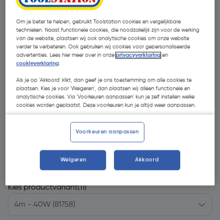
Om je beter te helpen, gebruikt Toolstation cookies en vergelijkbare
technieken. Naast functionele cookies, die noodzakelijk zijn voor de werking
van de website, plaatsen wij ook analytische cookies om onze website
verder te verbeteren. Ook gebruiken wij cookies voor gepersonaliseerde
advertenties. Lees hier meer over in onze
privacyverklaring
en
cookieverklaring
.
Als je op 'Akkoord' klikt, dan geef je ons toestemming om alle cookies te
plaatsen. Kies je voor 'Weigeren', dan plaatsen wij alleen functionele en
analytische cookies. Via 'Voorkeuren aanpassen' kun je zelf instellen welke
cookies worden geplaatst. Deze voorkeuren kun je altijd weer aanpassen.
Voorkeuren aanpassen
€ 44,64
| Excl. btw € 36,89
Weigeren
Akkoord
Kies productvariant
(11)