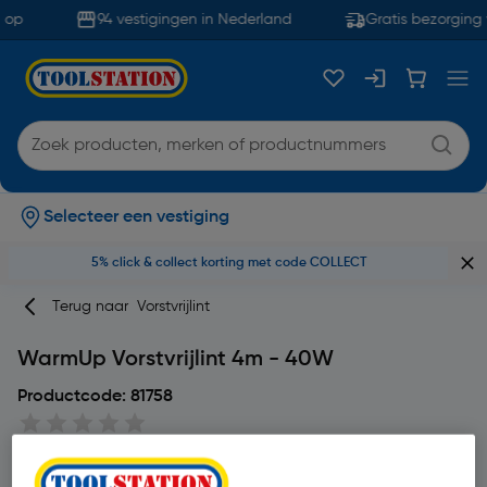
op
94 vestigingen in Nederland
Gratis bezorging 
Selecteer een vestiging
5% click & collect korting met code COLLECT
Terug naar
Vorstvrijlint
WarmUp Vorstvrijlint 4m - 40W
Productcode: 81758