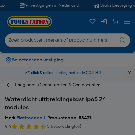
op
94 vestigingen in Nederland
Gratis bezorging v
Selecteer een vestiging
5% click & collect korting met code COLLECT
Terug naar
Groepenkasten & Componenten
Waterdicht uitbreidingskast Ip65 24
modules
Merk
Elettrocanali
Productcode: 88431
4.4
5 beoordeling(en)