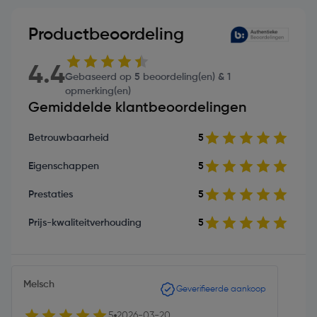
Productbeoordeling
4.4
Gebaseerd op 5 beoordeling(en) & 1
opmerking(en)
Gemiddelde klantbeoordelingen
Betrouwbaarheid
5
Eigenschappen
5
Prestaties
5
Prijs-kwaliteitverhouding
5
Melsch
Geverifieerde aankoop
5
2026-03-20