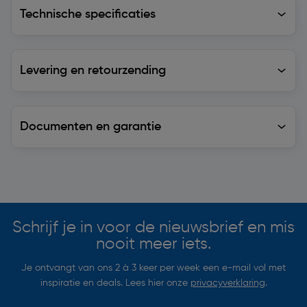
Technische specificaties
Technische specificaties
Levering en retourzending
Levering en retourzending
Documenten en garantie
Soortgelijke artikelen
Schrijf je in voor de nieuwsbrief en mis
nooit meer iets.
Je ontvangt van ons 2 à 3 keer per week een e-mail vol met
inspiratie en deals. Lees hier onze
privacyverklaring
.