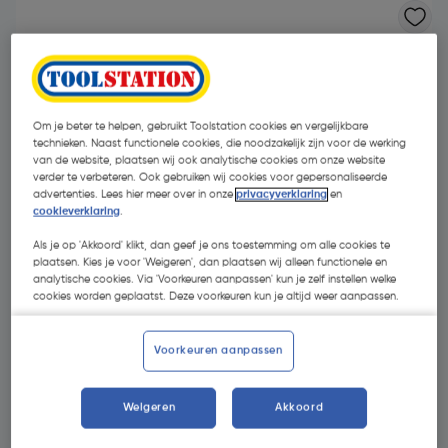
Om je beter te helpen, gebruikt Toolstation cookies en vergelijkbare
technieken. Naast functionele cookies, die noodzakelijk zijn voor de werking
van de website, plaatsen wij ook analytische cookies om onze website
verder te verbeteren. Ook gebruiken wij cookies voor gepersonaliseerde
advertenties. Lees hier meer over in onze
privacyverklaring
en
cookieverklaring
.
Als je op 'Akkoord' klikt, dan geef je ons toestemming om alle cookies te
plaatsen. Kies je voor 'Weigeren', dan plaatsen wij alleen functionele en
analytische cookies. Via 'Voorkeuren aanpassen' kun je zelf instellen welke
cookies worden geplaatst. Deze voorkeuren kun je altijd weer aanpassen.
€ 55,40
| Excl. btw € 45,79
Voorkeuren aanpassen
Weigeren
Akkoord
Kies productvariant
(5)