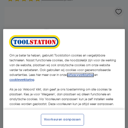
Om je beter te helpen, gebruikt Toolstation cookies en vergelijkbare
technieken. Naast functionele cookies, die noodzakelijk zijn voor de werking
- 10 %
van de website, plaatsen wij ook analytische cookies om onze website
verder te verbeteren. Ook gebruiken wij cookies voor gepersonaliseerde
advertenties. Lees hier meer over in onze
privacyverklaring
en
cookieverklaring
.
Als je op 'Akkoord' klikt, dan geef je ons toestemming om alle cookies te
plaatsen. Kies je voor 'Weigeren', dan plaatsen wij alleen functionele en
analytische cookies. Via 'Voorkeuren aanpassen' kun je zelf instellen welke
€ 3,19
cookies worden geplaatst. Deze voorkeuren kun je altijd weer aanpassen.
€ 2,87
| Excl. btw € 2,37
Voorkeuren aanpassen