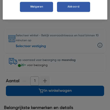
Kies productvariant
(5)
Weigeren
Akkoord
Selecteer winkel - Bekijk voorraadniveaus en haal binnen 10
minuten op
Selecteer vestiging
op voorraad
voor bezorging op
maandag
20+
voor bezorging
Aantal
In winkelwagen
Belangrijkste kenmerken en details