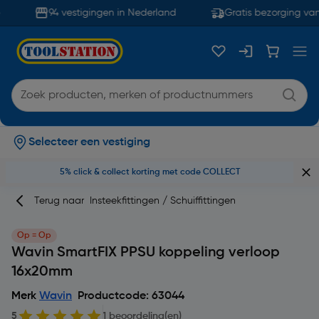
94 vestigingen in Nederland
Gratis bezorging vana
Selecteer een vestiging
5% click & collect korting met code COLLECT
Terug naar
Insteekfittingen / Schuiffittingen
Op = Op
Wavin SmartFIX PPSU koppeling verloop
16x20mm
Merk
Wavin
Productcode: 63044
5
1 beoordeling(en)