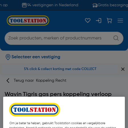
 op
94 vestigingen in Nederland
Gratis bezorging
Selecteer een vestiging
5% click & collect korting met code COLLECT
Terug naar
Koppeling Recht
Wavin Tigris gas pers koppeling verloop
16x20mm
Merk
Wavin
Productcode: 75773
Om je beter te helpen, gebruikt Toolstation cookies en vergelijkbare