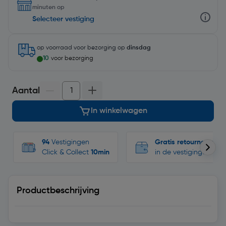
minuten op
Selecteer vestiging
op voorraad
voor bezorging op
dinsdag
10
voor bezorging
Aantal
In winkelwagen
94
Vestigingen
Gratis retourneren
Click & Collect
10min
in de vestigingen
Productbeschrijving