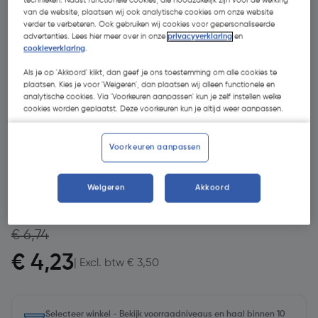
technieken. Naast functionele cookies, die noodzakelijk zijn voor de werking
van de website, plaatsen wij ook analytische cookies om onze website
verder te verbeteren. Ook gebruiken wij cookies voor gepersonaliseerde
advertenties. Lees hier meer over in onze
privacyverklaring
en
cookieverklaring
.
Als je op 'Akkoord' klikt, dan geef je ons toestemming om alle cookies te
plaatsen. Kies je voor 'Weigeren', dan plaatsen wij alleen functionele en
analytische cookies. Via 'Voorkeuren aanpassen' kun je zelf instellen welke
cookies worden geplaatst. Deze voorkeuren kun je altijd weer aanpassen.
- 37 %
Voorkeuren aanpassen
Weigeren
Akkoord
€ 6,74
€ 4,23
| Excl. btw € 3,50
Selecteer winkel - Bekijk voorraadniveaus en haal binnen 10