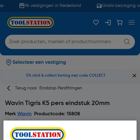
p
94 vestigingen in Nederland
Gratis bezorging v
Selecteer een vestiging
5% click & collect korting met code COLLECT
Terug naar
Eindstop Persfittingen
Wavin Tigris K5 pers eindstuk 20mm
Merk
Wavin
Productcode: 15808