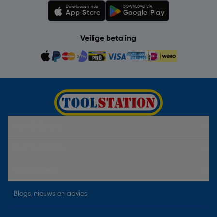
Downloaden in de
DOWNLOAD VIA
App Store
Google Play
Veilige betaling
Hulp & Contact
Over Toolstation
Voorwaarden
Blogs, nieuws en advies