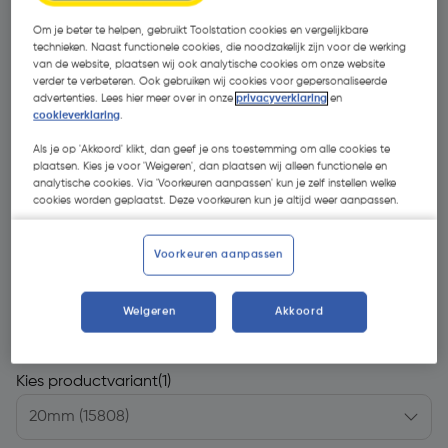
Om je beter te helpen, gebruikt Toolstation cookies en vergelijkbare
technieken. Naast functionele cookies, die noodzakelijk zijn voor de werking
van de website, plaatsen wij ook analytische cookies om onze website
verder te verbeteren. Ook gebruiken wij cookies voor gepersonaliseerde
advertenties. Lees hier meer over in onze
privacyverklaring
en
cookieverklaring
.
Als je op 'Akkoord' klikt, dan geef je ons toestemming om alle cookies te
plaatsen. Kies je voor 'Weigeren', dan plaatsen wij alleen functionele en
analytische cookies. Via 'Voorkeuren aanpassen' kun je zelf instellen welke
cookies worden geplaatst. Deze voorkeuren kun je altijd weer aanpassen.
Voorkeuren aanpassen
€ 5,18
Weigeren
Akkoord
| Excl. btw € 4,28
Kies productvariant
(1)