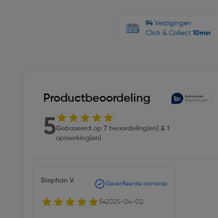
94
Vestigingen
Click & Collect
10min
Productbeoordeling
5
Gebaseerd op 7 beoordeling(en) & 1
opmerking(en)
Stephan V
Geverifieerde aankoop
5
2025-04-02