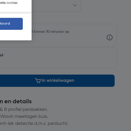
welke cookies
kkoord
rraadniveaus en haal binnen 10 minuten op
gd
.
In winkelwagen
n en details
& B profiel persbekken.
 Wavin meerlagen buis.
ti-lek detectie d.m.v. perslucht.