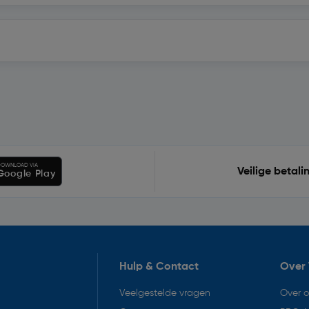
OWNLOAD VIA
Veilige betali
Google Play
Hulp & Contact
Over 
Veelgestelde vragen
Over 