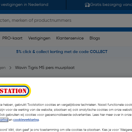
 vestigingen in Nederland
Gratis bezorging van
PRO-kaart
Vestigingen
Klantenservice
Blogs
5% click & collect korting met de code COLLECT
gen
Wavin Tigris M5 pers muurplaat
x16mm kort
pmerking(en)
| Stuk
€ 12,04
e helpen, gebruikt Toolstation cookies en vergelijkbare technieken. Naast functionele cooki
| Excl. btw € 9,95
 zijn voor de werking van de website, plaatsen wij ook analytische cookies om onze websit
Ook gebruiken wij cookies voor gepersonaliseerde advertenties. Lees hier meer over in onze
laring
en
cookieverklaring
.
Kies productvariant
(2)
koord' klikt, dan geef je ons toestemming om alle cookies te plaatsen. Kies je voor 'Weigere