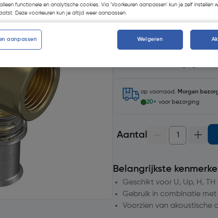
alleen functionele en analytische cookies. Via 'Voorkeuren aanpassen' kun je zelf instellen 
atst. Deze voorkeuren kun je altijd weer aanpassen.
en aanpassen
Weigeren
A
Selecteer winkel - Bekijk voo
Selecteer vestiging
op voorraad.
Morgen bezor
20+
voor bezorging
Aantal
Belangrijkste kenmerke
Geschikt voor U, Up, H, TH 
Gebruik in combinatie met
Voorzien van akoustische an