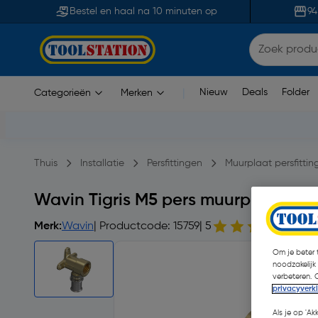
Bestel en haal na 10 minuten op
94
Nieuw
Deals
Folder
Categorieën
Merken
|
Thuis
Installatie
Persfittingen
Muurplaat persfittin
Wavin Tigris M5 pers muurplaat 1/2
Merk:
Wavin
| Productcode: 15759
| 5
7 o
Om je beter t
noodzakelijk
verbeteren. 
privacyverk
Als je op 'Ak