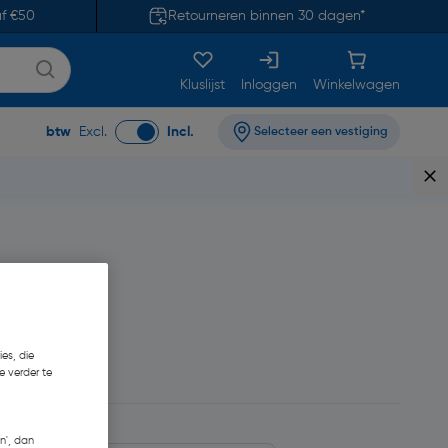
af €50
Retourneren binnen 30 dagen*
Kluslijst
Inloggen
Winkelwagen
btw
Excl.
Incl.
Selecteer een vestiging
es, die
e verder te
n', dan