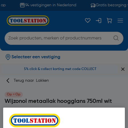
op
94 vestigingen in Nederland
Gratis bezorging 
Selecteer een vestiging
5% click & collect korting met code COLLECT
Terug naar
Lakken
Op = Op
Wijzonol metaallak hoogglans 750ml wit
Merk
Wijzonol
Productcode: 24268