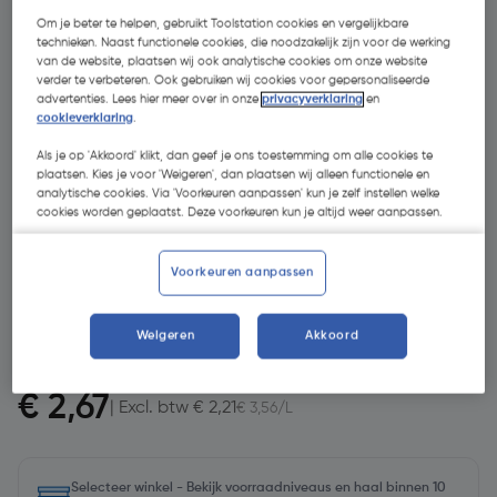
Om je beter te helpen, gebruikt Toolstation cookies en vergelijkbare
technieken. Naast functionele cookies, die noodzakelijk zijn voor de werking
van de website, plaatsen wij ook analytische cookies om onze website
verder te verbeteren. Ook gebruiken wij cookies voor gepersonaliseerde
advertenties. Lees hier meer over in onze
privacyverklaring
en
cookieverklaring
.
Als je op 'Akkoord' klikt, dan geef je ons toestemming om alle cookies te
plaatsen. Kies je voor 'Weigeren', dan plaatsen wij alleen functionele en
analytische cookies. Via 'Voorkeuren aanpassen' kun je zelf instellen welke
- 35 %
cookies worden geplaatst. Deze voorkeuren kun je altijd weer aanpassen.
Voorkeuren aanpassen
Weigeren
Akkoord
€ 4,09
€ 2,67
| Excl. btw € 2,21
€ 3,56/L
Selecteer winkel - Bekijk voorraadniveaus en haal binnen 10