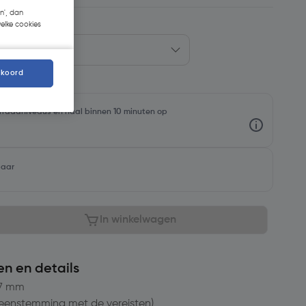
n', dan
welke cookies
kkoord
oorraadniveaus en haal binnen 10 minuten op
baar
In winkelwagen
en en details
67 mm
ereenstemming met de vereisten)