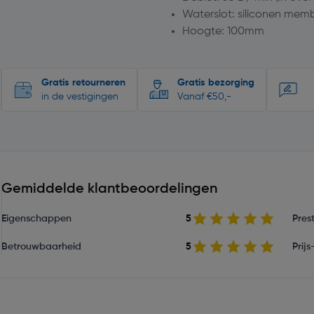
Waterslot: siliconen mem
Hoogte: 100mm
Gratis retourneren
Gratis bezorging
in de vestigingen
Vanaf €50,-
Gemiddelde klantbeoordelingen
Eigenschappen
5
Prest
Betrouwbaarheid
5
Prij