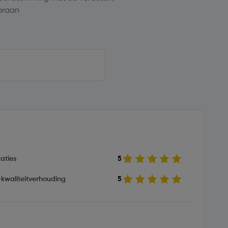
braan
aties
5
s-kwaliteitverhouding
5