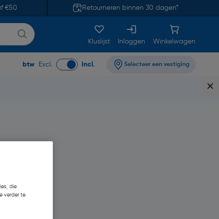
af €50
Retourneren binnen 30 dagen*
Kluslijst
Inloggen
Winkelwagen
btw
Excl.
Incl.
Selecteer een vestiging
es, die
e verder te
6,81