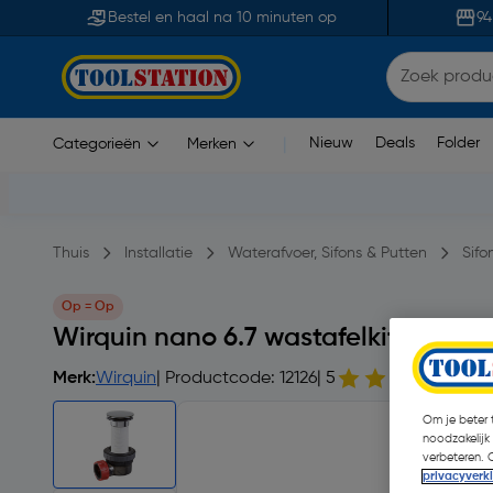
Bestel en haal na 10 minuten op
94
Nieuw
Deals
Folder
Categorieën
Merken
|
Thuis
Installatie
Waterafvoer, Sifons & Putten
Sifo
Op = Op
Wirquin nano 6.7 wastafelkit d32 q
Merk:
Wirquin
| Productcode: 12126
| 5
2 
Om je beter t
noodzakelijk
verbeteren. 
privacyverk