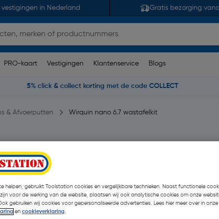
 vestigingen in Nederland
Gratis bezorging van
PRO-kaart
Vestigingen
Klantenservice
Blogs
5% click & collect korting met de code COLLECT
ns & Afvoerputten
Wirquin nano 6.7 wastafelkit
uick clac 204mm
opmerking(en)
| Stuk
€ 22,60
e helpen, gebruikt Toolstation cookies en vergelijkbare technieken. Naast functionele cooki
 zijn voor de werking van de website, plaatsen wij ook analytische cookies om onze websit
€ 20,34
Ook gebruiken wij cookies voor gepersonaliseerde advertenties. Lees hier meer over in onze
| Excl. btw € 1
laring
en
cookieverklaring
.