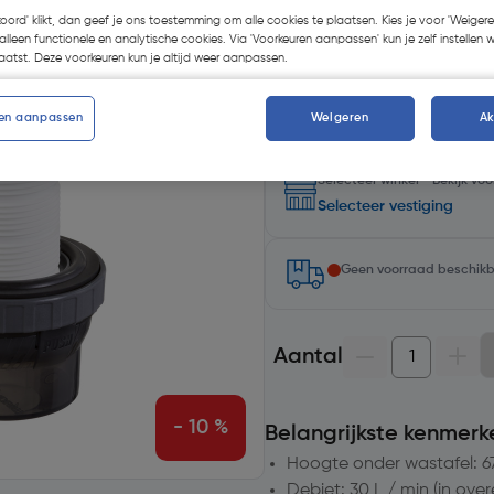
koord' klikt, dan geef je ons toestemming om alle cookies te plaatsen. Kies je voor 'Weigere
alleen functionele en analytische cookies. Via 'Voorkeuren aanpassen' kun je zelf instellen 
Kies productvariant
(1)
atst. Deze voorkeuren kun je altijd weer aanpassen.
en aanpassen
Weigeren
A
Selecteer winkel - Bekijk v
Selecteer vestiging
Geen voorraad beschik
Aantal
- 10 %
Belangrijkste kenmerk
Hoogte onder wastafel: 
Debiet: 30 L / min (in ov