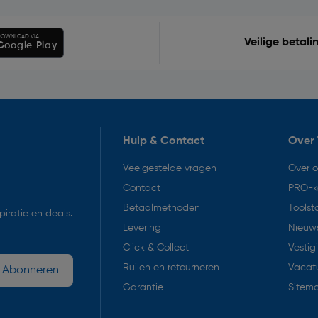
OWNLOAD VIA
Veilige betali
Google Play
Hulp & Contact
Over 
Veelgestelde vragen
Over 
Contact
PRO-k
Betaalmethoden
Toolst
iratie en deals.
Levering
Nieuws
Click & Collect
Vestig
Ruilen en retourneren
Vacat
Abonneren
Garantie
Sitem