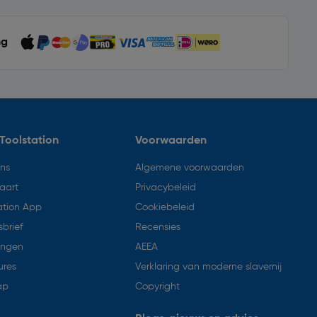
ng
Toolstation
Voorwaarden
ons
Algemene voorwaarden
aart
Privacybeleid
ation App
Cookiebeleid
brief
Recensies
ingen
AEEA
ures
Verklaring van moderne slavernij
ap
Copyright