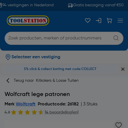
94 vestigingen in Nederland
Gratis bezorging vanaf €50
Selecteer een vestiging
5% click & collect korting met code COLLECT
Terug naar
Kitkokers & Losse Tuiten
Wolfcraft lege patronen
Merk
Wolfcraft
Productcode: 26182
| 3 Stuks
4.6
14 beoordeling(en)