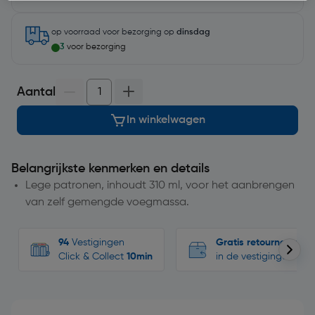
op voorraad
voor bezorging op
dinsdag
3
voor bezorging
Aantal
In winkelwagen
Belangrijkste kenmerken en details
Lege patronen, inhoudt 310 ml, voor het aanbrengen
van zelf gemengde voegmassa.
94
Vestigingen
Gratis retourneren
Click & Collect
10min
in de vestigingen