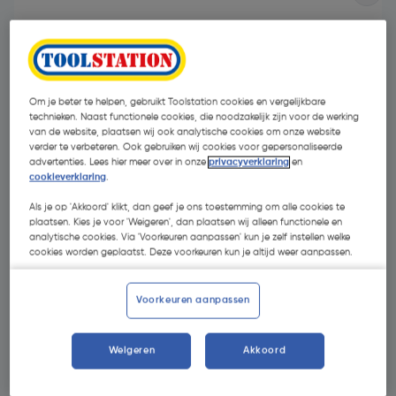
Om je beter te helpen, gebruikt Toolstation cookies en vergelijkbare
technieken. Naast functionele cookies, die noodzakelijk zijn voor de werking
van de website, plaatsen wij ook analytische cookies om onze website
verder te verbeteren. Ook gebruiken wij cookies voor gepersonaliseerde
advertenties. Lees hier meer over in onze
privacyverklaring
en
cookieverklaring
.
Als je op 'Akkoord' klikt, dan geef je ons toestemming om alle cookies te
plaatsen. Kies je voor 'Weigeren', dan plaatsen wij alleen functionele en
analytische cookies. Via 'Voorkeuren aanpassen' kun je zelf instellen welke
cookies worden geplaatst. Deze voorkeuren kun je altijd weer aanpassen.
€ 7,95
| Excl. btw € 6,57
Voorkeuren aanpassen
Selecteer winkel - Bekijk voorraadniveaus en haal binnen 10
Weigeren
Akkoord
minuten op
Selecteer vestiging