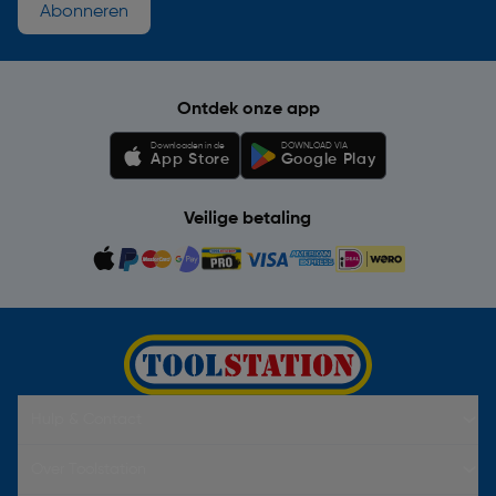
Abonneren
Ontdek onze app
Downloaden in de
DOWNLOAD VIA
App Store
Google Play
Veilige betaling
Hulp & Contact
Over Toolstation