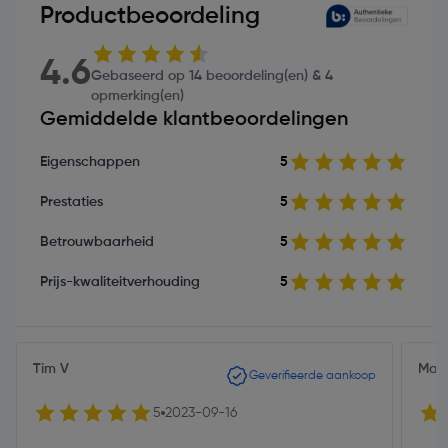
Productbeoordeling
4.6
Gebaseerd op 14 beoordeling(en) & 4
opmerking(en)
Gemiddelde klantbeoordelingen
Eigenschappen
5
Prestaties
5
Betrouwbaarheid
5
Prijs-kwaliteitverhouding
5
Tim V
Maik
Geverifieerde aankoop
5
2023-09-16