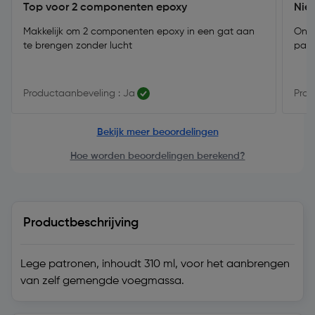
Top voor 2 componenten epoxy
Nie
Makkelijk om 2 componenten epoxy in een gat aan
Onda
te brengen zonder lucht
patr
Productaanbeveling : Ja
Prod
Bekijk meer beoordelingen
Hoe worden beoordelingen berekend?
Productbeschrijving
Lege patronen, inhoudt 310 ml, voor het aanbrengen
van zelf gemengde voegmassa.