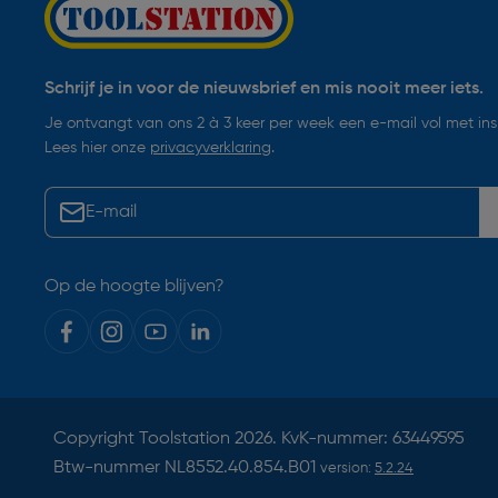
Schrijf je in voor de nieuwsbrief en mis nooit meer iets.
Je ontvangt van ons 2 à 3 keer per week een e-mail vol met insp
Lees hier onze
privacyverklaring
.
Op de hoogte blijven?
Copyright
Toolstation
2026. KvK-nummer: 63449595
Btw-nummer NL8552.40.854.B01
version:
5.2.24