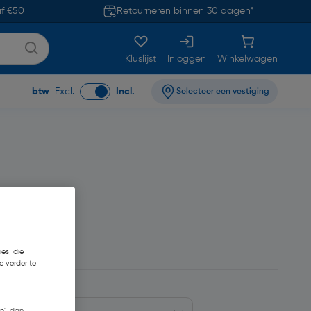
af €50
Retourneren binnen 30 dagen*
Kluslijst
Inloggen
Winkelwagen
btw
Excl.
Incl.
Selecteer een vestiging
es, die
e verder te
n', dan