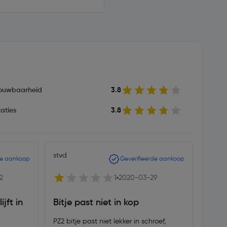
ouwbaarheid
3.8
aties
3.8
stvd
Hans
de aankoop
Geverifieerde aankoop
2
1
2020-03-29
jft in
Bitje past niet in kop
Volg
PZ2 bitje past niet lekker in schroef,
Deze 