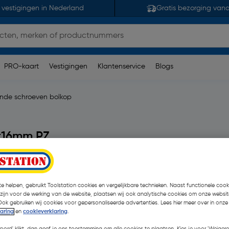
 vestigingen in Nederland
Gratis bezorging van
PRO-kaart
Vestigingen
Klantenservice
Blogs
nde schroeven bolkop
5x16mm PZ
(en)
| 200 Stuks
€ 0,18
| Excl. btw € 0,15
e helpen, gebruikt Toolstation cookies en vergelijkbare technieken. Naast functionele cooki
 zijn voor de werking van de website, plaatsen wij ook analytische cookies om onze websit
Ook gebruiken wij cookies voor gepersonaliseerde advertenties. Lees hier meer over in onze
laring
en
cookieverklaring
.
Kies productvariant
(9)
koord' klikt, dan geef je ons toestemming om alle cookies te plaatsen. Kies je voor 'Weigere