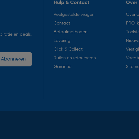
Hulp & Contact
Over 
Veelgestelde vragen
Over 
Contact
PRO-k
Betaalmethoden
Toolst
iratie en deals.
Levering
Nieuws
Click & Collect
Vestig
Ruilen en retourneren
Vacat
Abonneren
Garantie
Sitem