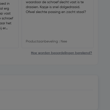
waardoor de schroef slecht vast is te
werkz
oed in
draaien. Kopje is snel dolgedraaid.
zijn.
al erg
Ofwel slechte passing en zacht staal?
op vast
de schroef
naar het
j er
veel
Produ
Productaanbeveling : Nee
Hoe worden beoordelingen berekend?