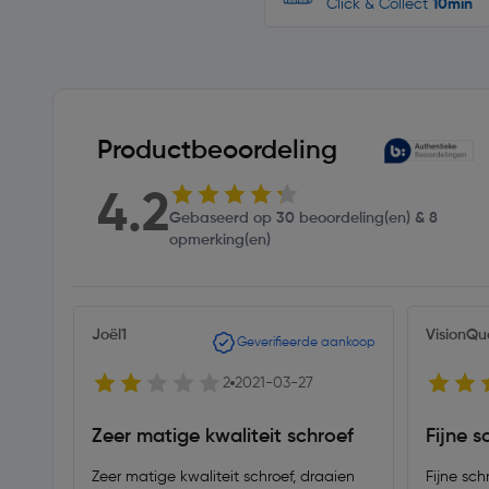
Click & Collect
10min
Productbeoordeling
4.2
Gebaseerd op 30 beoordeling(en) & 8
opmerking(en)
Joël1
VisionQu
Geverifieerde aankoop
2
2021-03-27
Zeer matige kwaliteit schroef
Fijne s
Zeer matige kwaliteit schroef, draaien
Fijne sch