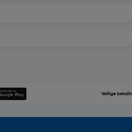
OWNLOAD VIA
Veilige betali
Google Play