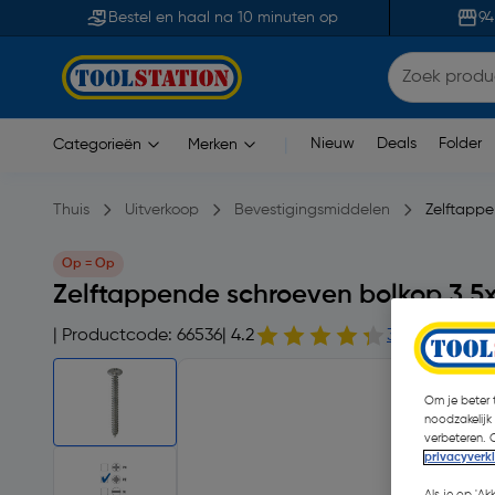
Bestel en haal na 10 minuten op
94
Nieuw
Deals
Folder
Categorieën
Merken
|
Thuis
Uitverkoop
Bevestigingsmiddelen
Zelftappe
Op = Op
Zelftappende schroeven bolkop 3,
| Productcode: 66536
| 4.2
30 opmerking
Om je beter t
noodzakelijk
verbeteren. 
privacyverk
Als je op 'Ak