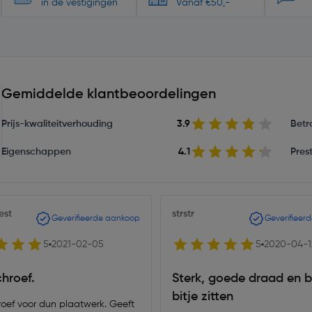
in de vestigingen
Vanaf €50,-
Gemiddelde klantbeoordelingen
Prijs-kwaliteitverhouding
3.9
Betr
Eigenschappen
4.1
Prest
est
strstr
Geverifieerde aankoop
Geverifieer
5
2021-02-05
5
2020-04-1
chroef.
Sterk, goede draad en bli
bitje zitten
roef voor dun plaatwerk. Geeft