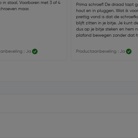
 in staal. Voorboren met 3 of 4
Prima schroef! De draad tapt g
hroeven maar.
hout en in pluggen. Wat ik voor
prettig vond is dat de schroefk
blijft zitten in je bitje. Je kunt 
dus op je bitje steken en hem 
plafond bewegen zonder dat hi
onderweg weer af valt wat bij 
schroeven wel gebeurt.
anbeveling : Ja
Productaanbeveling : Ja