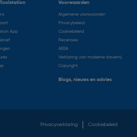
Toolstation
Voorwaarden
ons
Algemene voorwaarden
aart
Privacybeleid
ation App
Cookiebeleid
brief
Recensies
ingen
AEEA
ures
Verklaring van moderne slavernij
ap
Copyright
Blogs, nieuws en advies
Privacyverklaring
Cookiebeleid