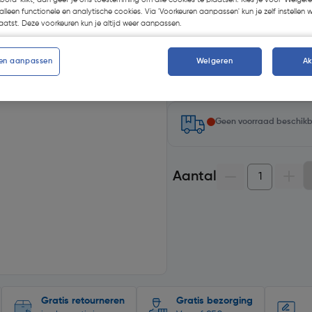
alleen functionele en analytische cookies. Via 'Voorkeuren aanpassen' kun je zelf instellen 
atst. Deze voorkeuren kun je altijd weer aanpassen.
en aanpassen
Weigeren
A
Selecteer winkel - Bekijk v
Selecteer vestiging
Geen voorraad beschik
Aantal
Gratis retourneren
Gratis bezorging