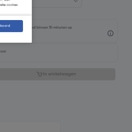
welke cookies
kkoord
oorraadniveaus en haal binnen 10 minuten op
baar
In winkelwagen