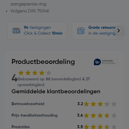
aangeperste ring
Volgens DIN 7504K
94
Vestigingen
Gratis retourneren
Click & Collect
10min
in de vestigingen
Productbeoordeling
4
Gebaseerd op 88 beoordeling(en) & 27
opmerking(en)
Gemiddelde klantbeoordelingen
Betrouwbaarheid
3.2
Prijs-kwaliteitverhouding
3.6
Prestaties
3.5