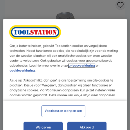
Om je beter te helpen, gebruikt Toolstation cookies en vergelijkbare
technieken. Naast functionele cookies, die noodzakelijk zijn voor de werking
van de website, plaatsen wij ook analytische cookies om onze website
- 56 %
verder te verbeteren. Ook gebruiken wij cookies voor gepersonaliseerde
advertenties. Lees hier meer over in onze
privacyverklaring
en
cookieverklaring
.
Als je op 'Akkoord' klikt, dan geef je ons toestemming om alle cookies te
plaatsen. Kies je voor 'Weigeren', dan plaatsen wij alleen functionele en
analytische cookies. Via 'Voorkeuren aanpassen' kun je zelf instellen welke
cookies worden geplaatst. Deze voorkeuren kun je altijd weer aanpassen.
€ 5,49
€ 2,42
| Excl. btw € 2,00
Voorkeuren aanpassen
Weigeren
Akkoord
Kies productvariant
(14)