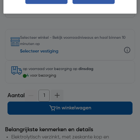
Selecteer winkel - Bekijk voorraadniveaus en haal binnen 10
minuten op
Selecteer vestiging
op voorraad
voor bezorging op
dinsdag
4
voor bezorging
Aantal
In winkelwagen
Belangrijkste kenmerken en details
Elektrolytisch verzinkt, met zeskante kop en