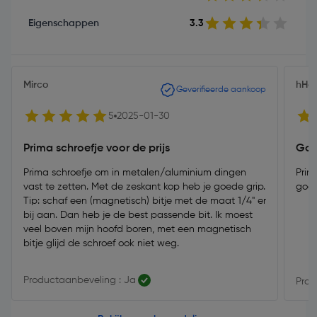
Eigenschappen
3.3
Mirco
hHe
Geverifieerde aankoop
5
2025-01-30
Prima schroefje voor de prijs
Goe
Prima schroefje om in metalen/aluminium dingen
Prim
vast te zetten. Met de zeskant kop heb je goede grip.
goed
Tip: schaf een (magnetisch) bitje met de maat 1/4" er
bij aan. Dan heb je de best passende bit. Ik moest
veel boven mijn hoofd boren, met een magnetisch
bitje glijd de schroef ook niet weg.
Productaanbeveling : Ja
Prod