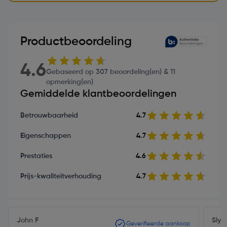
Productbeoordeling
4.6
Gebaseerd op 307 beoordeling(en) & 11
opmerking(en)
Gemiddelde klantbeoordelingen
Betrouwbaarheid
4.7
Eigenschappen
4.7
Prestaties
4.6
Prijs-kwaliteitverhouding
4.7
John F
Sly1
Geverifieerde aankoop