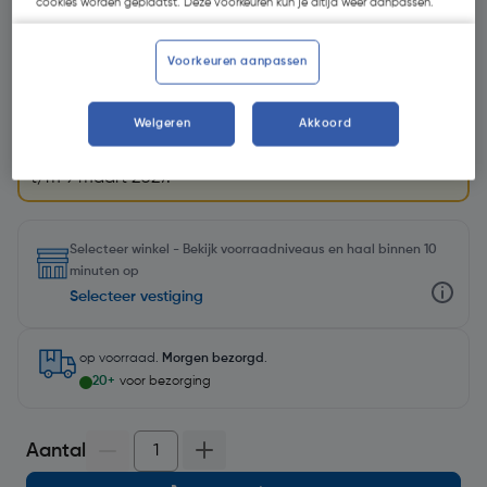
cookies worden geplaatst. Deze voorkeuren kun je altijd weer aanpassen.
Voorkeuren aanpassen
Promoties
5+1 GRATIS
Op dit artikel geldt 6 halen = 5 betalen.
Weigeren
Akkoord
Voeg 6 stuks toe aan je winkelwagen en de korting
wordt automatisch verrekend. Deze actie is geldig
t/m 9 maart 2027.
Selecteer winkel - Bekijk voorraadniveaus en haal binnen 10
minuten op
Selecteer vestiging
op voorraad.
Morgen bezorgd
.
20+
voor bezorging
Aantal