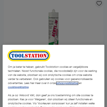
Om je beter te helpen, gebruikt Toolstation cookies en vergelijkbare
technieken. Naast functionele cookies, die noodzakelijk zijn voor de werking
van de website, plaatsen wij ook analytische cookies om onze website
verder te verbeteren. Ook gebruiken wij cookies voor gepersonaliseerde
€ 2,75
| Excl. btw € 2,27
€ 8,87/L
advertenties. Lees hier meer over in onze
privacyverklaring
en
cookieverklaring
.
Als je op 'Akkoord' klikt, dan geef je ons toestemming om alle cookies te
Kies productvariant
(3)
plaatsen. Kies je voor 'Weigeren', dan plaatsen wij alleen functionele en
analytische cookies. Via 'Voorkeuren aanpassen' kun je zelf instellen welke