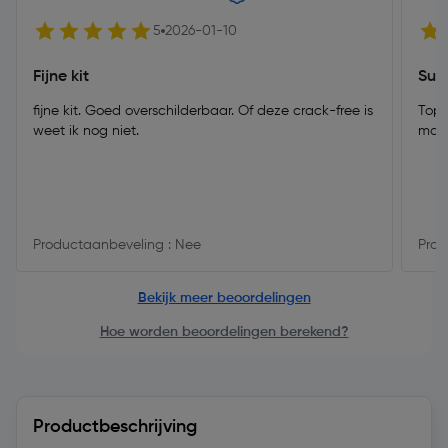
5
2026-01-10
Fijne kit
Supe
fijne kit. Goed overschilderbaar. Of deze crack-free is
Top 
weet ik nog niet.
makk
Productaanbeveling : Nee
Prod
Bekijk meer beoordelingen
Hoe worden beoordelingen berekend?
Productbeschrijving