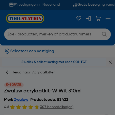
94 vestigingen in Nederland
Gratis bezorging vanaf 
Selecteer een vestiging
5% click & collect korting met code COLLECT
Terug naar
Acrylaatkitten
5+1 GRATIS
Zwaluw acrylaatkit-W Wit 310ml
Merk
Zwaluw
Productcode: 83423
4.6
307 beoordeling(en)