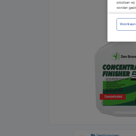
plaatsen wij 
worden gepla
Voorkeur
94
Vestigingen