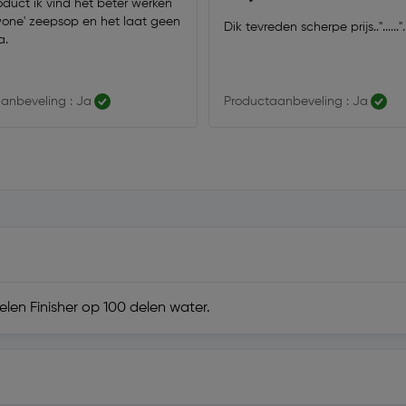
duct ik vind het beter werken
one' zeepsop en het laat geen
Dik tevreden scherpe prijs.."......"......
a.
anbeveling : Ja
Productaanbeveling : Ja
elen Finisher op 100 delen water.