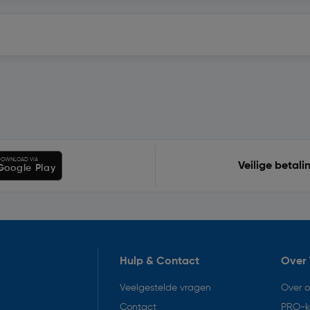
OWNLOAD VIA
Veilige betali
Google Play
Hulp & Contact
Over 
Veelgestelde vragen
Over 
Contact
PRO-k