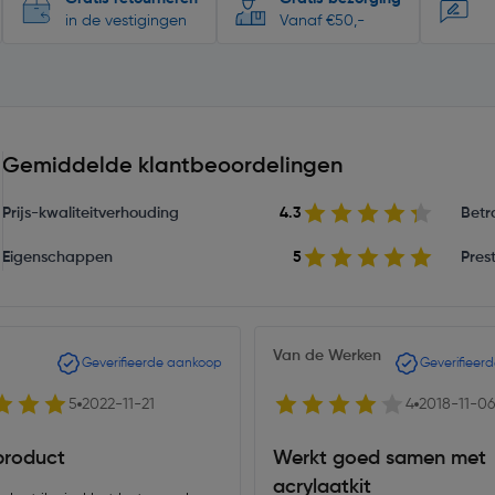
in de vestigingen
Vanaf €50,-
Gemiddelde klantbeoordelingen
Prijs-kwaliteitverhouding
4.3
Betr
Eigenschappen
5
Prest
Van de Werken
Geverifieerde aankoop
Geverifieer
5
2022-11-21
4
2018-11-06
roduct
Werkt goed samen met
acrylaatkit