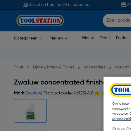
Bestel en haal na 10 minuten op
94
Nieuw
Deals
Folder
Categorieën
Merken
|
Thuis
Lijmen, Kitten & Tapes
Accessoires
Voegstrij
Zwaluw concentrated finisher afmes
Merk:
Zwaluw
| Productcode: 46123
| 4.8
1
Om je beter t
noodzakelijk
verbeteren. 
privacyverk
Als je op 'Ak