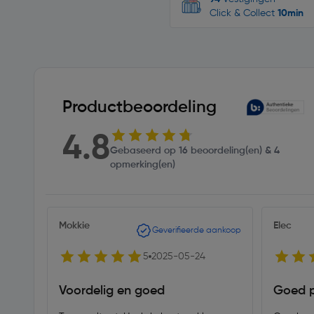
Click & Collect
10min
Productbeoordeling
4.8
Gebaseerd op 16 beoordeling(en) & 4
opmerking(en)
Mokkie
Elec
Geverifieerde aankoop
5
2025-05-24
Voordelig en goed
Goed p