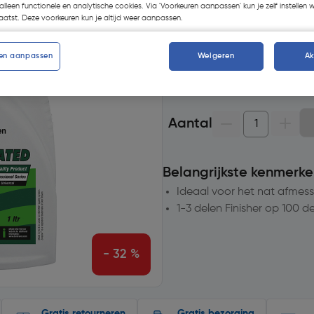
alleen functionele en analytische cookies. Via 'Voorkeuren aanpassen' kun je zelf instellen 
Selecteer winkel - Bekijk voo
atst. Deze voorkeuren kun je altijd weer aanpassen.
Selecteer vestiging
en aanpassen
Weigeren
A
Geen voorraad beschikb
Aantal
Belangrijkste kenmerke
Ideaal voor het nat afmes
1-3 delen Finisher op 100 d
- 32 %
Gratis retourneren
Gratis bezorging