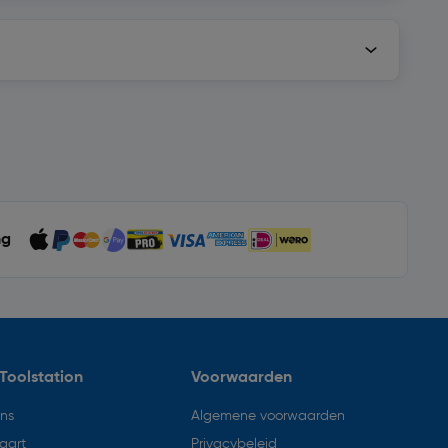
ng
Toolstation
Voorwaarden
ons
Algemene voorwaarden
aart
Privacybeleid