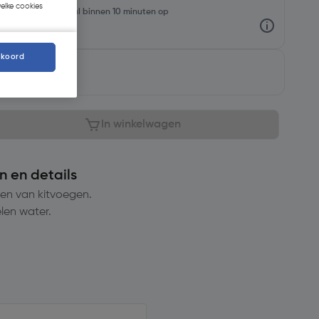
welke cookies
rraadniveaus en haal binnen 10 minuten op
kkoord
aar
In winkelwagen
n en details
sen van kitvoegen.
elen water.