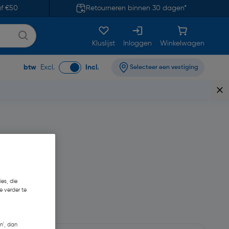
af €50
Retourneren binnen 30 dagen*
Kluslijst
Inloggen
Winkelwagen
btw
Excl.
Incl.
Selecteer een vestiging
es, die
e verder te
n', dan