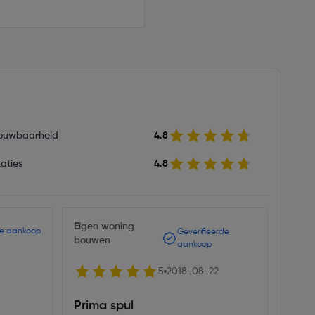
ouwbaarheid
4.8
aties
4.8
Eigen woning
de aankoop
Geverifieerde
bouwen
aankoop
5
2018-08-22
Prima spul