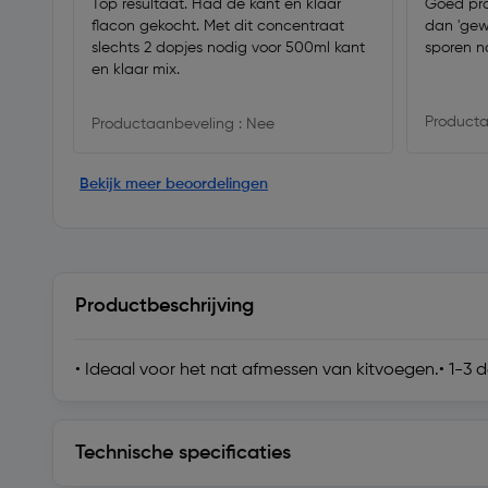
Top resultaat. Had de kant en klaar
Goed pro
flacon gekocht. Met dit concentraat
dan 'gew
slechts 2 dopjes nodig voor 500ml kant
sporen n
en klaar mix.
Producta
Productaanbeveling : Nee
Bekijk meer beoordelingen
Productbeschrijving
• Ideaal voor het nat afmessen van kitvoegen.• 1-3 d
Technische specificaties
Technische specificaties