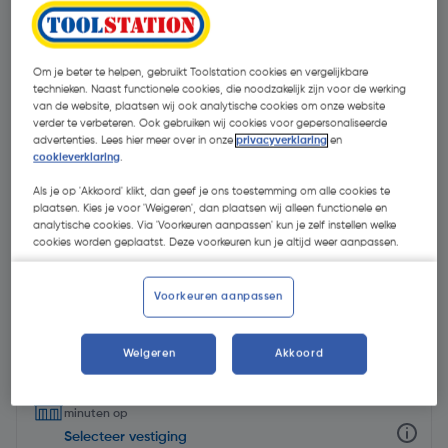
Om je beter te helpen, gebruikt Toolstation cookies en vergelijkbare
technieken. Naast functionele cookies, die noodzakelijk zijn voor de werking
van de website, plaatsen wij ook analytische cookies om onze website
verder te verbeteren. Ook gebruiken wij cookies voor gepersonaliseerde
advertenties. Lees hier meer over in onze
privacyverklaring
en
cookieverklaring
.
Als je op 'Akkoord' klikt, dan geef je ons toestemming om alle cookies te
plaatsen. Kies je voor 'Weigeren', dan plaatsen wij alleen functionele en
analytische cookies. Via 'Voorkeuren aanpassen' kun je zelf instellen welke
cookies worden geplaatst. Deze voorkeuren kun je altijd weer aanpassen.
Voorkeuren aanpassen
€ 13,45
| Excl. btw € 11,12
Weigeren
Akkoord
Selecteer winkel - Bekijk voorraadniveaus en haal binnen 10
minuten op
Selecteer vestiging