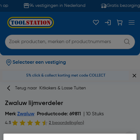
 op
94 vestigingen in Nederland
Gratis bezorging
Selecteer een vestiging
5% click & collect korting met code COLLECT
Terug naar
Kitkokers & Losse Tuiten
Zwaluw lijmverdeler
Merk
Zwaluw
Productcode: 69811
| 10 Stuks
4.5
2 beoordeling(en)