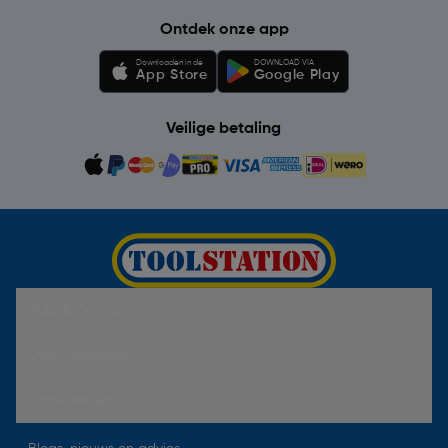
Ontdek onze app
Downloaden in de
DOWNLOAD VIA
App Store
Google Play
Veilige betaling
Hulp & Contact
Over Toolstation
Voorwaarden