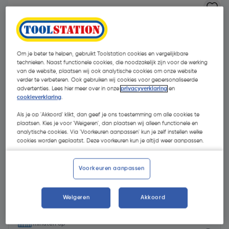
Om je beter te helpen, gebruikt Toolstation cookies en vergelijkbare
technieken. Naast functionele cookies, die noodzakelijk zijn voor de werking
van de website, plaatsen wij ook analytische cookies om onze website
verder te verbeteren. Ook gebruiken wij cookies voor gepersonaliseerde
advertenties. Lees hier meer over in onze
privacyverklaring
en
cookieverklaring
.
Als je op 'Akkoord' klikt, dan geef je ons toestemming om alle cookies te
plaatsen. Kies je voor 'Weigeren', dan plaatsen wij alleen functionele en
analytische cookies. Via 'Voorkeuren aanpassen' kun je zelf instellen welke
cookies worden geplaatst. Deze voorkeuren kun je altijd weer aanpassen.
Voorkeuren aanpassen
€ 1,12
| Excl. btw € 0,93
€ 0,02/m
Weigeren
Akkoord
Selecteer winkel - Bekijk voorraadniveaus en haal binnen 10
minuten op