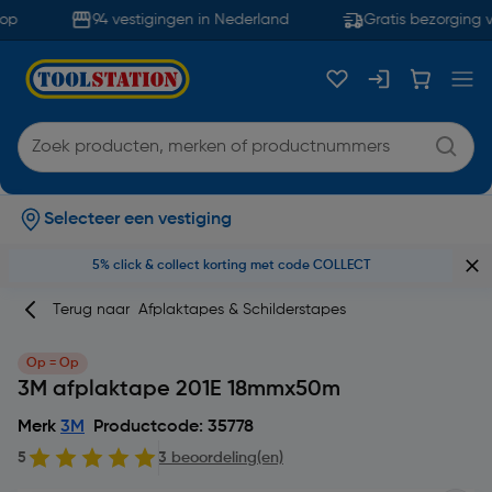
op
94 vestigingen in Nederland
Gratis bezorging v
Selecteer een vestiging
5% click & collect korting met code COLLECT
Terug naar
Afplaktapes & Schilderstapes
Op = Op
3M afplaktape 201E 18mmx50m
Merk
3M
Productcode: 35778
5
3 beoordeling(en)