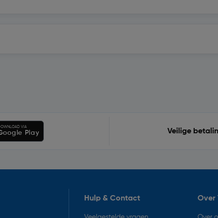
OWNLOAD VIA
Veilige betali
Google Play
Hulp & Contact
Over 
Veelgestelde vragen
Over 