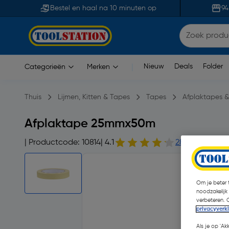
Bestel en haal na 10 minuten op
94
Nieuw
Deals
Folder
Categorieën
Merken
|
Thuis
Lijmen, Kitten & Tapes
Tapes
Afplaktapes &
Afplaktape 25mmx50m
| Productcode: 10814
| 4.1
28 opmerking(
Om je beter t
noodzakelijk
verbeteren. 
privacyverk
Als je op 'Ak