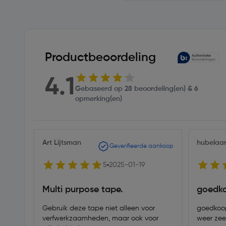
Productbeoordeling
4.1
Gebaseerd op 28 beoordeling(en) & 6
opmerking(en)
Art Lijtsman
hubelaa
Geverifieerde aankoop
5
2025-01-19
Multi purpose tape.
goedko
Gebruik deze tape niet alleen voor
goedkoop
verfwerkzaamheden, maar ook voor
weer zeer