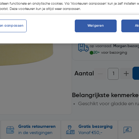
alleen functionele en analytische cookies. Via 'Voorkeuren aanpassen' kun je zelf instellen 
atst. Deze voorkeuren kun je altijd weer aanpassen.
Selecteer winkel - Bekijk voo
en aanpassen
Weigeren
A
Selecteer vestiging
op voorraad.
Morgen bezor
20+
voor bezorging
Aantal
Belangrijkste kenmerke
Geschikt voor gladde en ru
Gratis retourneren
Gratis bezorging
in de vestigingen
Vanaf €50,-