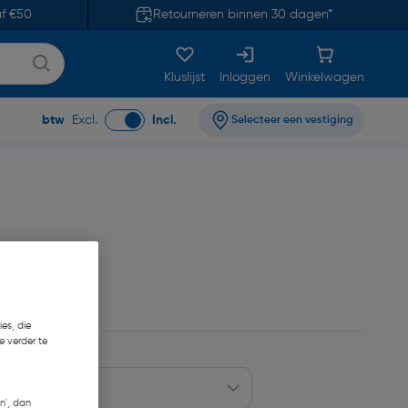
af €50
Retourneren binnen 30 dagen*
Kluslijst
Inloggen
Winkelwagen
btw
Excl.
Incl.
Selecteer een vestiging
 0,04/m
es, die
e verder te
n', dan