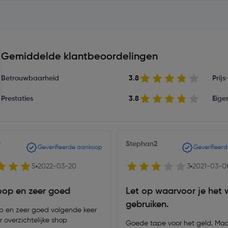
Gemiddelde klantbeoordelingen
Betrouwbaarheid
3.8
Prij
Prestaties
3.8
Eige
r
Stephan2
Geverifieerde aankoop
Geverifieer
5
2022-03-20
3
2021-03-0
op en zeer goed
Let op waarvoor je het w
gebruiken.
 en zeer goed volgende keer
 overzichtelijke shop
Goede tape voor het geld. Maar