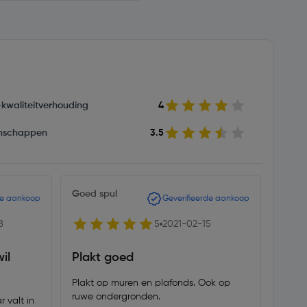
s-kwaliteitverhouding
4
nschappen
3.5
Goed spul
WiCo
de aankoop
Geverifieerde aankoop
8
5
2021-02-15
il
Plakt goed
Prim
Plakt op muren en plafonds. Ook op
Prima
ruwe ondergronden.
(gebr
 valt in