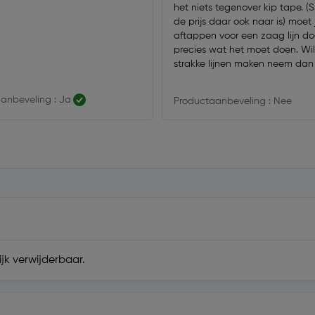
het niets tegenover kip tape. 
de prijs daar ook naar is) moet
aftappen voor een zaag lijn do
precies wat het moet doen. Wil
strakke lijnen maken neem dan
duurdere en kwalitatief betere
anbeveling : Ja
Productaanbeveling : Nee
jk verwijderbaar.