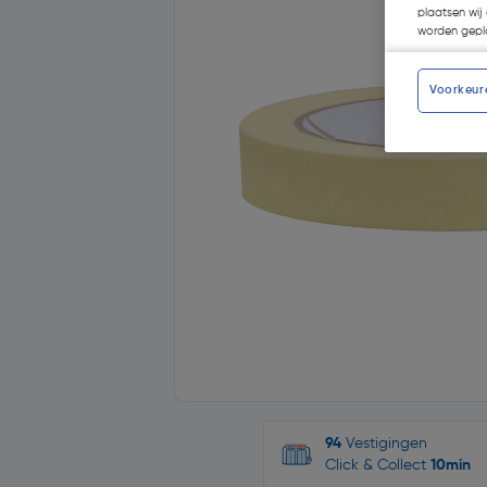
plaatsen wij 
worden gepla
Voorkeur
94
Vestigingen
Click & Collect
10min