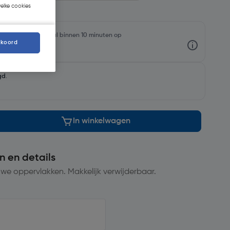
welke cookies
rraadniveaus en haal binnen 10 minuten op
kkoord
gd
.
In winkelwagen
n en details
we oppervlakken. Makkelijk verwijderbaar.