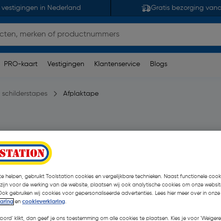
 vestigingen in Nederland
Gratis bezorging van
PRO-kaart
Vestigingen
Klantenservice
Blogs
 schilderstapes
Afplaktape
en)
| Stuk
€ 2,09
| Excl. btw € 1,73
€
e helpen, gebruikt Toolstation cookies en vergelijkbare technieken. Naast functionele cooki
 zijn voor de werking van de website, plaatsen wij ook analytische cookies om onze websit
Kies productvariant
(3)
Ook gebruiken wij cookies voor gepersonaliseerde advertenties. Lees hier meer over in onze
laring
en
cookieverklaring
.
koord' klikt, dan geef je ons toestemming om alle cookies te plaatsen. Kies je voor 'Weigere