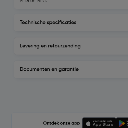
MIDI en MINI.
Technische specificaties
Technische specificaties
Levering en retourzending
Levering en retourzending
Documenten en garantie
Soortgelijke artikelen
Downloaden in de
D
Ontdek onze app
App Store