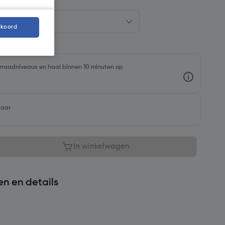
kkoord
oorraadniveaus en haal binnen 10 minuten op
baar
In winkelwagen
en en details