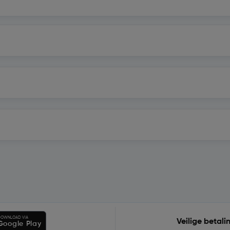
OWNLOAD VIA
Veilige betali
Google Play