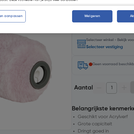
atst. Deze voorkeuren kun je altijd weer aanpassen.
Kies productvariant
(1)
en aanpassen
Weigeren
A
Selecteer winkel - Bekijk v
Selecteer vestiging
Geen voorraad beschik
Aantal
Belangrijkste kenmerk
Geschikt voor Acrylverf
Grote capiciteit
Dringt goed in