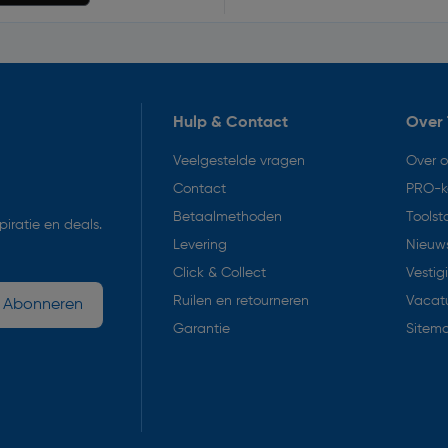
Hulp & Contact
Over 
Veelgestelde vragen
Over 
Contact
PRO-k
Betaalmethoden
Toolst
iratie en deals.
Levering
Nieuws
Click & Collect
Vestig
Ruilen en retourneren
Vacat
Abonneren
Garantie
Sitem