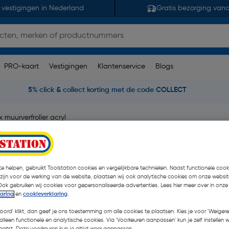
 vestigingen in Nederland
Gratis bezorging van
PRO-kaart
Vestigingen
Klantenservice
Blogs
5% click & collect korting met de code COLLECT
 muurverfroller acryl
 15cm
e helpen, gebruikt Toolstation cookies en vergelijkbare technieken. Naast functionele cooki
 zijn voor de werking van de website, plaatsen wij ook analytische cookies om onze websit
Ook gebruiken wij cookies voor gepersonaliseerde advertenties. Lees hier meer over in onze
€ 2,63
laring
en
cookieverklaring
.
| Excl. btw € 2,17
koord' klikt, dan geef je ons toestemming om alle cookies te plaatsen. Kies je voor 'Weigere
alleen functionele en analytische cookies. Via 'Voorkeuren aanpassen' kun je zelf instellen 