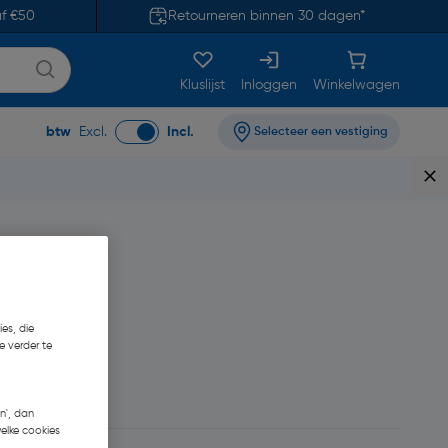
af €50
Retourneren binnen 30 dagen*
Kluslijst
Inloggen
Winkelwagen
btw
Excl.
Incl.
Selecteer een vestiging
es, die
e verder te
n', dan
welke cookies