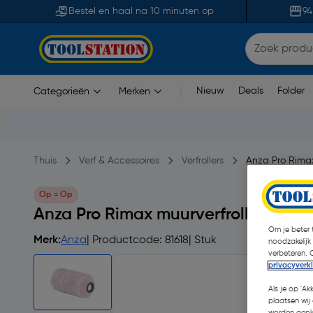
Bestel en haal na 10 minuten op
94
Nieuw
Deals
Folder
Categorieën
Merken
|
Thuis
Verf & Accessoires
Verfrollers
Anza Pro Rimax
Op = Op
Anza Pro Rimax muurverfroller acryl
Om je beter t
Merk:
Anza
| Productcode: 81618
| Stuk
noodzakelijk
verbeteren. 
privacyverk
Als je op 'Ak
plaatsen wij 