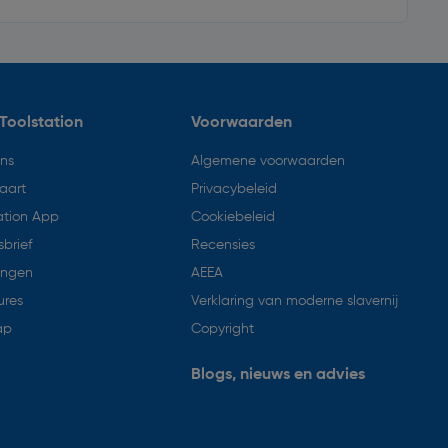
Toolstation
Voorwaarden
ons
Algemene voorwaarden
aart
Privacybeleid
ation App
Cookiebeleid
brief
Recensies
ingen
AEEA
ures
Verklaring van moderne slavernij
ap
Copyright
Blogs, nieuws en advies