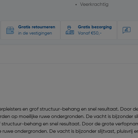
Veerkrachtig
Gratis retourneren
Gratis bezorging
in de vestigingen
Vanaf €50,-
rpleisters en grof structuur-behang en snel resultaat. Door 
 op moeilijke ruwe ondergronden. De vacht is bijzonder slijtv
rof structuur-behang en snel resultaat. Door de grote verfop
uwe ondergronden. De vacht is bijzonder slijtvast, pluisvrij en