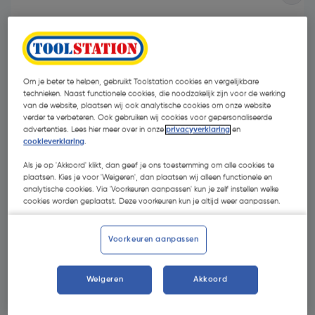
Om je beter te helpen, gebruikt Toolstation cookies en vergelijkbare
technieken. Naast functionele cookies, die noodzakelijk zijn voor de werking
van de website, plaatsen wij ook analytische cookies om onze website
verder te verbeteren. Ook gebruiken wij cookies voor gepersonaliseerde
- 77 %
advertenties. Lees hier meer over in onze
privacyverklaring
en
cookieverklaring
.
Als je op 'Akkoord' klikt, dan geef je ons toestemming om alle cookies te
plaatsen. Kies je voor 'Weigeren', dan plaatsen wij alleen functionele en
analytische cookies. Via 'Voorkeuren aanpassen' kun je zelf instellen welke
cookies worden geplaatst. Deze voorkeuren kun je altijd weer aanpassen.
€ 3,84
Voorkeuren aanpassen
€ 0,90
| Excl. btw € 0,74
Weigeren
Akkoord
Selecteer winkel - Bekijk voorraadniveaus en haal binnen 10
minuten op