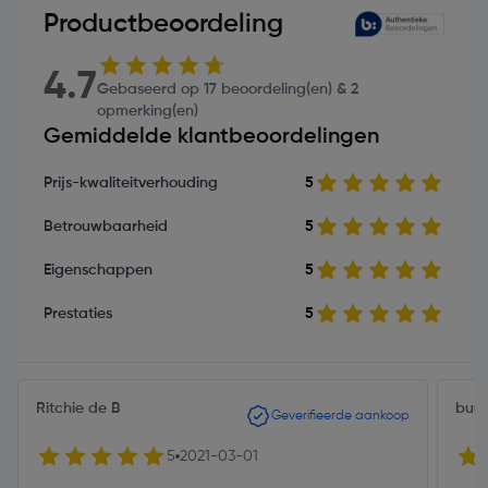
Productbeoordeling
4.7
Gebaseerd op 17 beoordeling(en) & 2
opmerking(en)
Gemiddelde klantbeoordelingen
Prijs-kwaliteitverhouding
5
Betrouwbaarheid
5
Eigenschappen
5
Prestaties
5
Ritchie de B
buu
Geverifieerde aankoop
5
2021-03-01