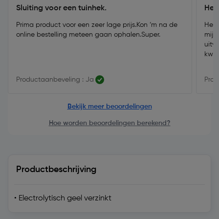
Sluiting voor een tuinhek.
Hee
Prima product voor een zeer lage prijs.Kon ‘m na de
Heel
online bestelling meteen gaan ophalen.Super.
mijn
uitv
kwal
Productaanbeveling : Ja
Prod
Bekijk meer beoordelingen
Hoe worden beoordelingen berekend?
Productbeschrijving
• Electrolytisch geel verzinkt