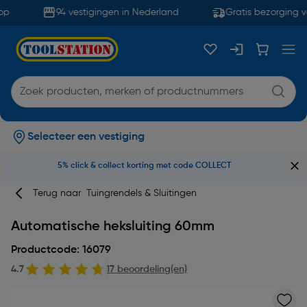
p
94 vestigingen in Nederland
Gratis bezorging v
Selecteer een vestiging
5% click & collect korting met code COLLECT
Terug naar
Tuingrendels & Sluitingen
Automatische heksluiting 60mm
Productcode: 16079
4.7
17 beoordeling(en)