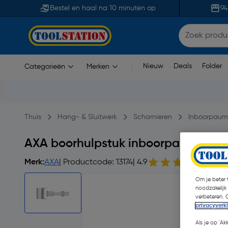
Bestel en haal na 10 minuten op
94
Nieuw
Deals
Folder
Categorieën
Merken
|
Thuis
Hang- & Sluitwerk
Scharnieren
Inboorpaume
AXA boorhulpstuk inboorpaumelle 
Merk:
AXA
| Productcode: 13174
| 4.9
7 opm
Om je beter t
noodzakelijk
verbeteren. 
privacyverk
Als je op 'Ak