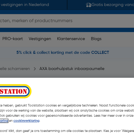
 vestigingen in Nederland
Gratis bezorging van
PRO-kaart
Vestigingen
Klantenservice
Blogs
5% click & collect korting met de code COLLECT
lle scharnieren
AXA boorhulpstuk inboorpaumelle
14mm
erking(en)
| Stuk
e helpen, gebruikt Toolstation cookies en vergelijkbare technieken. Naast functionele cooki
€ 26,05
| Excl. btw € 21,
 zijn voor de werking van de website, plaatsen wij ook analytische cookies om onze websit
Ook gebruiken wij cookies voor gepersonaliseerde advertenties. Lees hier meer over in onze
laring
en
cookieverklaring
.
Selecteer winkel - Bekijk voo
koord' klikt, dan geef je ons toestemming om alle cookies te plaatsen. Kies je voor 'Weigere