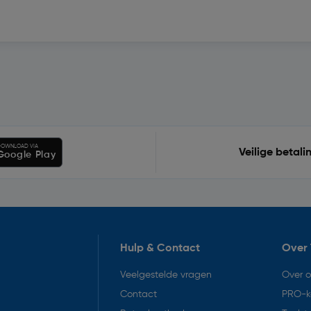
OWNLOAD VIA
Veilige betali
Google Play
Hulp & Contact
Over 
Veelgestelde vragen
Over 
Contact
PRO-k