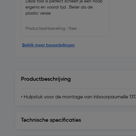
Deze tool is perfect scheelt je een hoop
ergenis en vooral tijd . Beter als de
plastic versie
Productaanbeveling : Nee
Bekijk meer beoordelingen
Productbeschrijving
• Hulpstuk voor de montage van inboorpaumelle 1317
Technische specificaties
Technische specificaties