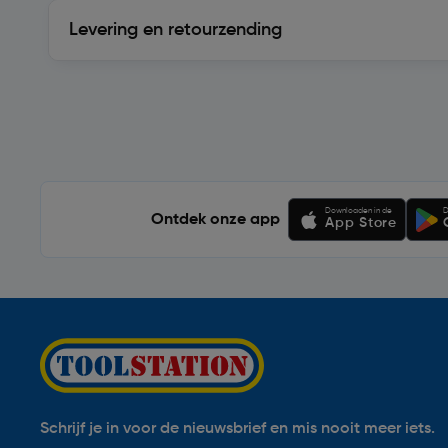
Levering en retourzending
Levering en retourzending
Soortgelijke artikelen
Downloaden in de
D
Ontdek onze app
App Store
Schrijf je in voor de nieuwsbrief en mis nooit meer iets.