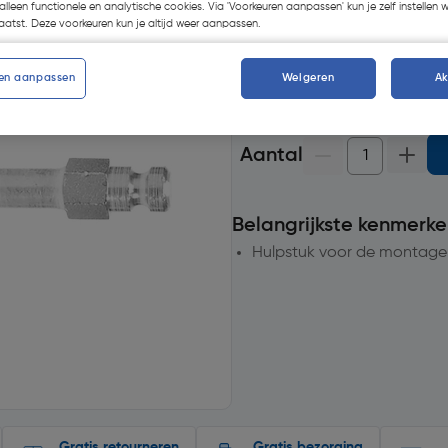
alleen functionele en analytische cookies. Via 'Voorkeuren aanpassen' kun je zelf instellen 
Selecteer vestiging
atst. Deze voorkeuren kun je altijd weer aanpassen.
op voorraad
voor bezorgin
en aanpassen
Weigeren
A
20+
voor bezorging
Aantal
Belangrijkste kenmerke
Hulpstuk voor de montage 
Gratis retourneren
Gratis bezorging