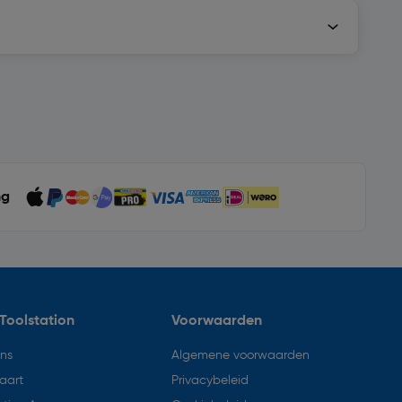
ng
Toolstation
Voorwaarden
ons
Algemene voorwaarden
aart
Privacybeleid