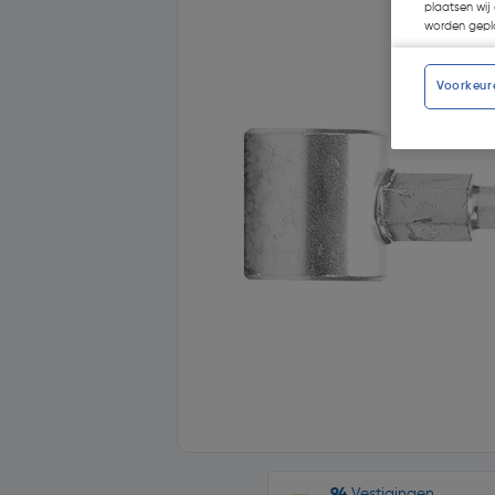
plaatsen wij 
worden gepla
Voorkeur
94
Vestigingen