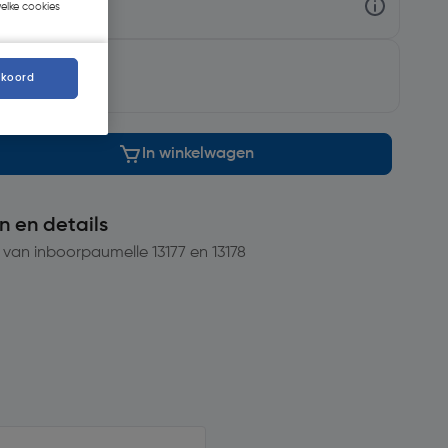
welke cookies
g op
maandag
kkoord
In winkelwagen
n en details
van inboorpaumelle 13177 en 13178