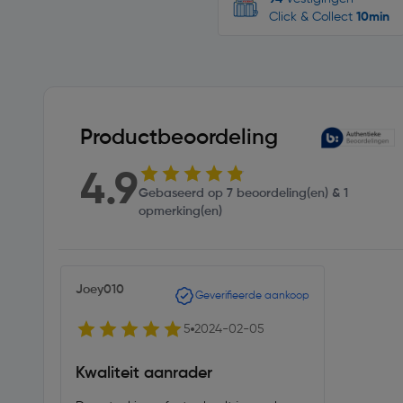
Click & Collect
10min
Productbeoordeling
4.9
Gebaseerd op 7 beoordeling(en) & 1
opmerking(en)
Joey010
Geverifieerde aankoop
5
2024-02-05
Kwaliteit aanrader