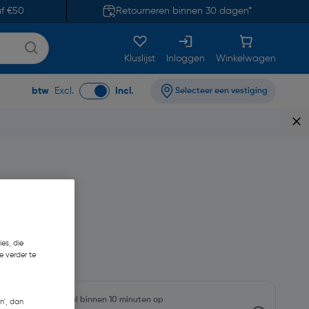
af €50
Retourneren binnen 30 dagen*
Kluslijst
Inloggen
Winkelwagen
btw
Excl.
Incl.
Selecteer een vestiging
es, die
53
e verder te
rraadniveaus en haal binnen 10 minuten op
n', dan