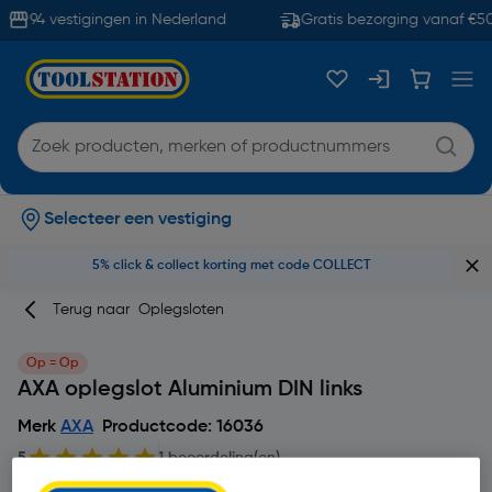
94 vestigingen in Nederland
Gratis bezorging vanaf €50
Selecteer een vestiging
5% click & collect korting met code COLLECT
Terug naar
Oplegsloten
Op = Op
AXA oplegslot Aluminium DIN links
Merk
AXA
Productcode: 16036
5
1 beoordeling(en)