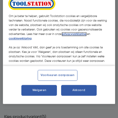
Om je beter te helpen, gebruikt Toolstation cookies en vergelijkbare
technieken. Naast functionele cookies, die noodzakelijk zijn voor de werking
van de website, plaatsen wij ook analytische cookies om onze website
verder te verbeteren. Ook gebruiken wij cookies voor gepersonaliseerde
advertenties. Lees hier meer over in onze
privacyverklaring
en
cookieverklaring
.
Als je op 'Akkoord' klikt, dan geef je ons toestemming om alle cookies te
- 30 %
plaatsen. Kies je voor 'Weigeren', dan plaatsen wij alleen functionele en
analytische cookies. Via 'Voorkeuren aanpassen' kun je zelf instellen welke
cookies worden geplaatst. Deze voorkeuren kun je altijd weer aanpassen.
Voorkeuren aanpassen
€ 19,83
Weigeren
Akkoord
€ 13,88
| Excl. btw € 11,47
Kies productvariant
(5)