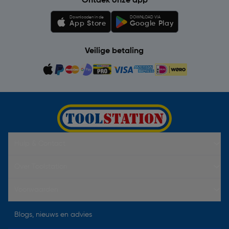
Ontdek onze app
Downloaden in de
DOWNLOAD VIA
App Store
Google Play
Veilige betaling
Hulp & Contact
Over Toolstation
Voorwaarden
Blogs, nieuws en advies