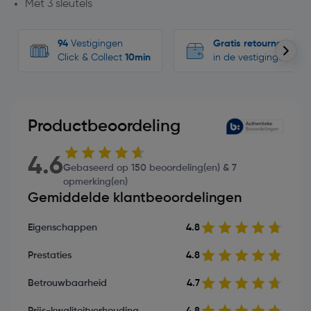
Met 3 sleutels
94
Vestigingen
Gratis retourneren
Click & Collect
10min
in de vestigingen
Productbeoordeling
4.6
Gebaseerd op 150 beoordeling(en) & 7
opmerking(en)
Gemiddelde klantbeoordelingen
Eigenschappen
4.8
Prestaties
4.8
Betrouwbaarheid
4.7