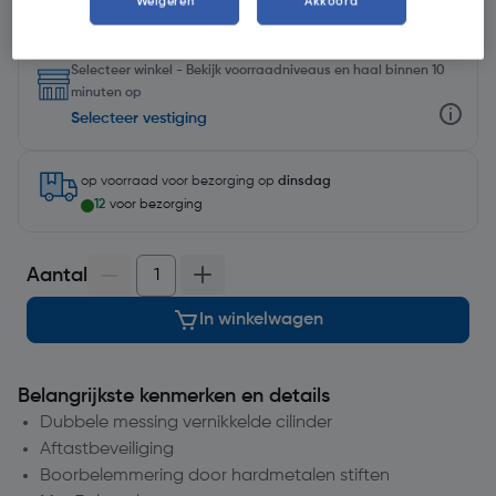
Weigeren
Akkoord
Selecteer winkel - Bekijk voorraadniveaus en haal binnen 10
minuten op
Selecteer vestiging
op voorraad
voor bezorging op
dinsdag
12
voor bezorging
Aantal
In winkelwagen
Belangrijkste kenmerken en details
Dubbele messing vernikkelde cilinder
Aftastbeveiliging
Boorbelemmering door hardmetalen stiften