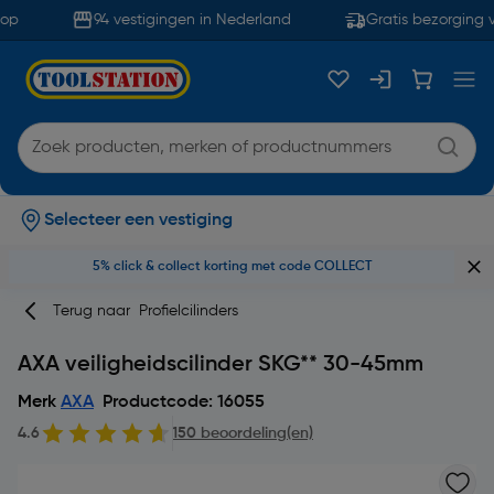
op
94 vestigingen in Nederland
Gratis bezorging v
Selecteer een vestiging
5% click & collect korting met code COLLECT
Terug naar
Profielcilinders
AXA veiligheidscilinder SKG** 30-45mm
Merk
AXA
Productcode: 16055
4.6
150 beoordeling(en)