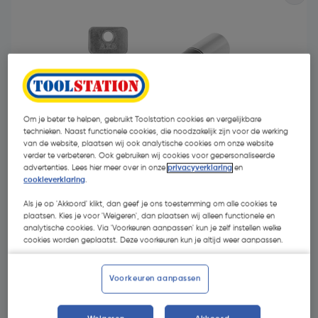
Om je beter te helpen, gebruikt Toolstation cookies en vergelijkbare
technieken. Naast functionele cookies, die noodzakelijk zijn voor de werking
van de website, plaatsen wij ook analytische cookies om onze website
verder te verbeteren. Ook gebruiken wij cookies voor gepersonaliseerde
advertenties. Lees hier meer over in onze
privacyverklaring
en
cookieverklaring
.
Als je op 'Akkoord' klikt, dan geef je ons toestemming om alle cookies te
plaatsen. Kies je voor 'Weigeren', dan plaatsen wij alleen functionele en
€ 24,98
| Excl. btw € 20,64
analytische cookies. Via 'Voorkeuren aanpassen' kun je zelf instellen welke
cookies worden geplaatst. Deze voorkeuren kun je altijd weer aanpassen.
Kies productvariant
(17)
Voorkeuren aanpassen