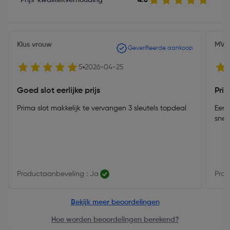
Prijs-kwaliteitverhouding
4.8
Klus vrouw
MVo
Geverifieerde aankoop
5
2026-04-25
Goed slot eerlijke prijs
Pri
Prima slot makkelijk te vervangen 3 sleutels topdeal
Eenv
snel
Productaanbeveling : Ja
Prod
Bekijk meer beoordelingen
Hoe worden beoordelingen berekend?