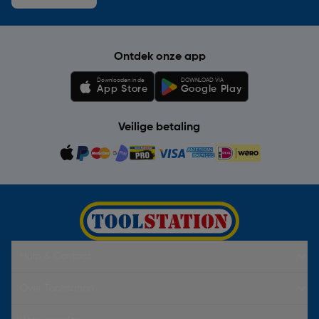
Ontdek onze app
Downloaden in de
DOWNLOAD VIA
App Store
Google Play
Veilige betaling
Hulp & Contact
Over Toolstation