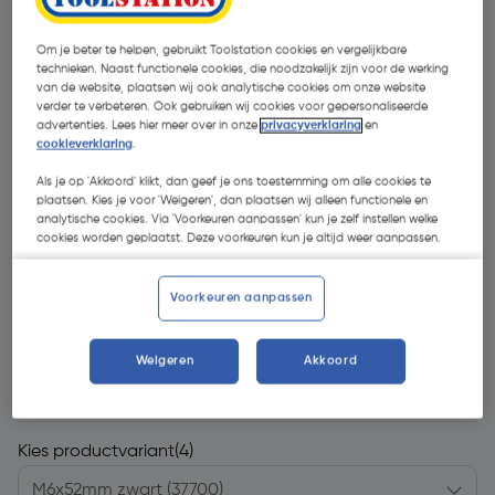
Om je beter te helpen, gebruikt Toolstation cookies en vergelijkbare
technieken. Naast functionele cookies, die noodzakelijk zijn voor de werking
van de website, plaatsen wij ook analytische cookies om onze website
verder te verbeteren. Ook gebruiken wij cookies voor gepersonaliseerde
advertenties. Lees hier meer over in onze
privacyverklaring
en
cookieverklaring
.
Als je op 'Akkoord' klikt, dan geef je ons toestemming om alle cookies te
plaatsen. Kies je voor 'Weigeren', dan plaatsen wij alleen functionele en
analytische cookies. Via 'Voorkeuren aanpassen' kun je zelf instellen welke
cookies worden geplaatst. Deze voorkeuren kun je altijd weer aanpassen.
Voorkeuren aanpassen
Weigeren
Akkoord
€ 1,32
| Excl. btw € 1,09
Kies productvariant
(4)