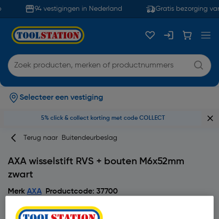
94 vestigingen in Nederland
Gratis bezorging van
Selecteer een vestiging
5% click & collect korting met code COLLECT
Terug naar
Buitendeurbeslag
AXA wisselstift RVS + bouten M6x52mm
zwart
Merk
AXA
Productcode: 37700