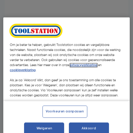
- 10 %
Om je beter te helpen, gebruikt Toolstation cookies en vergelijkbare
technieken. Naast functionele cookies, die noodzakelijk zijn voor de werking
van de website, plaatsen wij ook analytische cookies om onze website
verder te verbeteren. Ook gebruiken wij cookies voor gepersonaliseerde
advertenties. Lees hier meer over in onze
privacyverklaring
en
cookieverklaring
.
€ 57,95
Als je op 'Akkoord' klikt, dan geef je ons toestemming om alle cookies te
plaatsen. Kies je voor 'Weigeren', dan plaatsen wij alleen functionele en
€ 51,95
analytische cookies. Via 'Voorkeuren aanpassen' kun je zelf instellen welke
| Excl. btw € 42,93
cookies worden geplaatst. Deze voorkeuren kun je altijd weer aanpassen.
Voorkeuren aanpassen
Selecteer winkel - Bekijk voorraadniveaus en haal binnen 10
minuten op
Selecteer vestiging
Weigeren
Akkoord