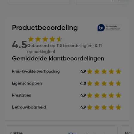
Productbeoordeling
4.5
Gebaseerd op 115 beoordeling(en) & 11
opmerking(en)
Gemiddelde klantbeoordelingen
Prijs-kwaliteitverhouding
4.9
Eigenschappen
4.8
Prestaties
4.9
Betrouwbaarheid
4.9
drikkie
Nico