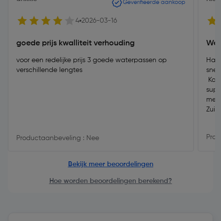
Geverifieerde aankoop
4
2026-03-16
goede prijs kwalliteit verhouding
Wer
voor een redelijke prijs 3 goede waterpassen op
Had 
verschillende lengtes
snel
Kozi
supe
mede
Zuid
Prod
Productaanbeveling : Nee
Bekijk meer beoordelingen
Hoe worden beoordelingen berekend?