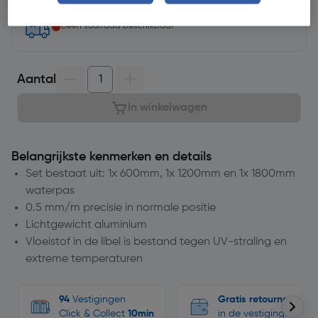
Geen voorraad beschikbaar
Aantal
In winkelwagen
Belangrijkste kenmerken en details
Set bestaat uit: 1x 600mm, 1x 1200mm en 1x 1800mm
waterpas
0.5 mm/m precisie in normale positie
Lichtgewicht aluminium
Vloeistof in de libel is bestand tegen UV-straling en
extreme temperaturen
94
Vestigingen
Gratis retourneren
Click & Collect
10min
in de vestigingen