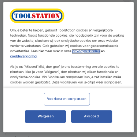
Om je beter te helpen, gebruikt Toolstation cookies en vergelijkbare
technieken. Naast functionele cookies, die noodzakelijk zijn voor de werking
van de website, plaatsen wij ook analytische cookies om onze website
verder te verbeteren. Ook gebruiken wij cookies voor gepersonaliseerde
advertenties. Lees hier meer over in onze
privacyverklaring
en
- 63 %
cookieverklaring
.
Als je op 'Akkoord' klikt, dan geef je ons toestemming om alle cookies te
plaatsen. Kies je voor 'Weigeren', dan plaatsen wij alleen functionele en
analytische cookies. Via 'Voorkeuren aanpassen' kun je zelf instellen welke
cookies worden geplaatst. Deze voorkeuren kun je altijd weer aanpassen.
€ 5,54
Voorkeuren aanpassen
€ 2,06
| Excl. btw € 1,70
Weigeren
Akkoord
Kies productvariant
(2)