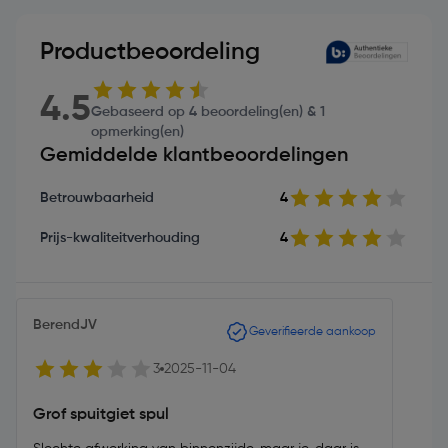
Productbeoordeling
4.5
Gebaseerd op 4 beoordeling(en) & 1
opmerking(en)
Gemiddelde klantbeoordelingen
Betrouwbaarheid
4
Prijs-kwaliteitverhouding
4
BerendJV
Geverifieerde aankoop
3
2025-11-04
Grof spuitgiet spul