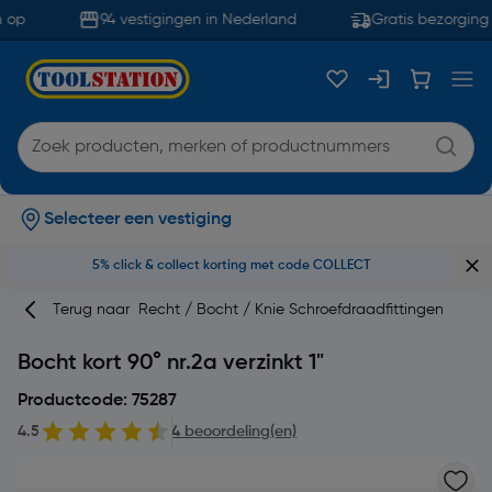
 op
94 vestigingen in Nederland
Gratis bezorging 
Selecteer een vestiging
5% click & collect korting met code COLLECT
Terug naar
Recht / Bocht / Knie Schroefdraadfittingen
Bocht kort 90° nr.2a verzinkt 1"
Productcode: 75287
4.5
4 beoordeling(en)