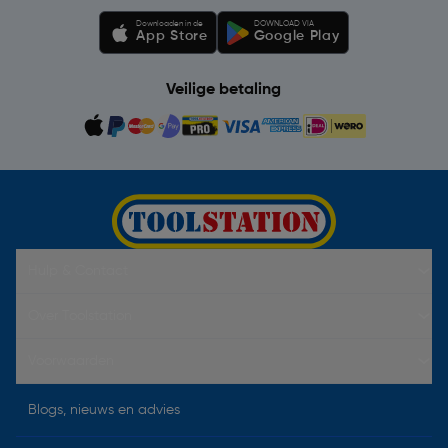
Downloaden in de
DOWNLOAD VIA
App Store
Google Play
Veilige betaling
Hulp & Contact
Over Toolstation
Voorwaarden
Blogs, nieuws en advies