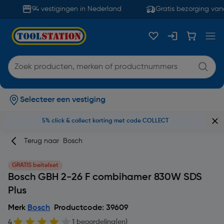
94 vestigingen in Nederland
Gratis bezorging vana
Selecteer een vestiging
5% click & collect korting met code COLLECT
Terug naar
Bosch
GRATIS beitelset
Bosch GBH 2-26 F combihamer 830W SDS
Plus
Merk
Bosch
Productcode: 39609
4
1 beoordeling(en)