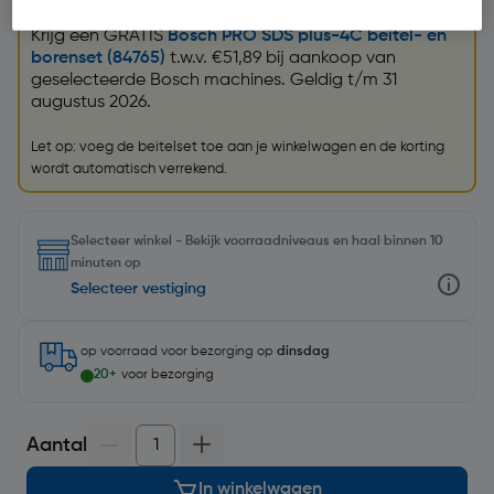
GRATIS beitelset
Krijg een GRATIS
Bosch PRO SDS plus-4C beitel- en
borenset (84765)
t.w.v. €51,89 bij aankoop van
geselecteerde Bosch machines. Geldig t/m 31
augustus 2026.
Let op: voeg de beitelset toe aan je winkelwagen en de korting
wordt automatisch verrekend.
Selecteer winkel - Bekijk voorraadniveaus en haal binnen 10
minuten op
Selecteer vestiging
op voorraad
voor bezorging op
dinsdag
20+
voor bezorging
Aantal
In winkelwagen