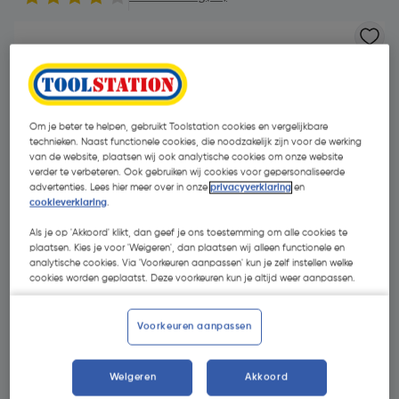
Om je beter te helpen, gebruikt Toolstation cookies en vergelijkbare
technieken. Naast functionele cookies, die noodzakelijk zijn voor de werking
van de website, plaatsen wij ook analytische cookies om onze website
verder te verbeteren. Ook gebruiken wij cookies voor gepersonaliseerde
advertenties. Lees hier meer over in onze
privacyverklaring
en
cookieverklaring
.
Als je op 'Akkoord' klikt, dan geef je ons toestemming om alle cookies te
plaatsen. Kies je voor 'Weigeren', dan plaatsen wij alleen functionele en
analytische cookies. Via 'Voorkeuren aanpassen' kun je zelf instellen welke
cookies worden geplaatst. Deze voorkeuren kun je altijd weer aanpassen.
€ 229,00
Voorkeuren aanpassen
| Excl. btw € 189,26
Promoties
Weigeren
Akkoord