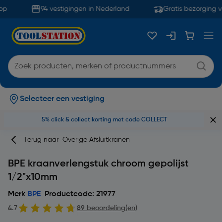
p
94 vestigingen in Nederland
Gratis bezorging v
Selecteer een vestiging
5% click & collect korting met code COLLECT
Terug naar
Overige Afsluitkranen
BPE kraanverlengstuk chroom gepolijst
1/2"x10mm
Merk
BPE
Productcode: 21977
4.7
89 beoordeling(en)