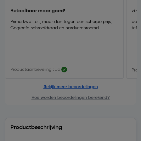
Betaalbaar maar goed!
zinl
Prima kwaliteit, maar dan tegen een scherpe prijs,
beet
Gegroefd schroefdraad en hardverchroomd
tefl
Productaanbeveling : Ja
Prod
Bekijk meer beoordelingen
Hoe worden beoordelingen berekend?
Productbeschrijving