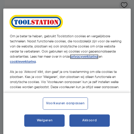
Om je beter te helpen, gebruikt Toolstation cookies en vergelijkbare
technieken. Naast functionele cookies, die noodzakelijk zijn voor de werking
van de website, plaatsen wij ook analytische cookies om onze website
verder te verbeteren. Ook gebruiken wij cookies voor gepersonaliseerde
advertenties. Lees hier meer over in onze
privacyverklaring
en
cookieverklaring
.
Als je op 'Akkoord' klikt, dan geef je ons toestemming om alle cookies te
plaatsen. Kies je voor 'Weigeren', dan plaatsen wij alleen functionele en
analytische cookies. Via 'Voorkeuren aanpassen' kun je zelf instellen welke
cookies worden geplaatst. Deze voorkeuren kun je altijd weer aanpassen.
€ 2,94
Voorkeuren aanpassen
| Excl. btw € 2,43
Weigeren
Akkoord
Kies productvariant
(9)