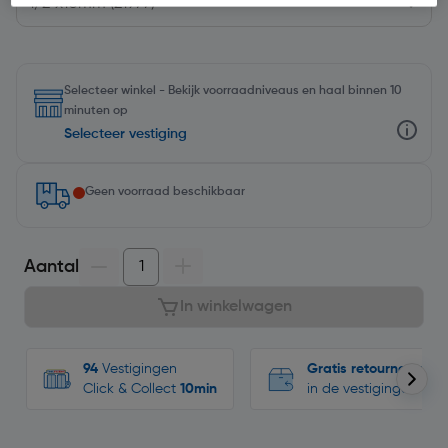
Selecteer winkel - Bekijk voorraadniveaus en haal binnen 10
minuten op
Selecteer vestiging
Geen voorraad beschikbaar
Aantal
In winkelwagen
94
Vestigingen
Gratis retourneren
Click & Collect
10min
in de vestigingen