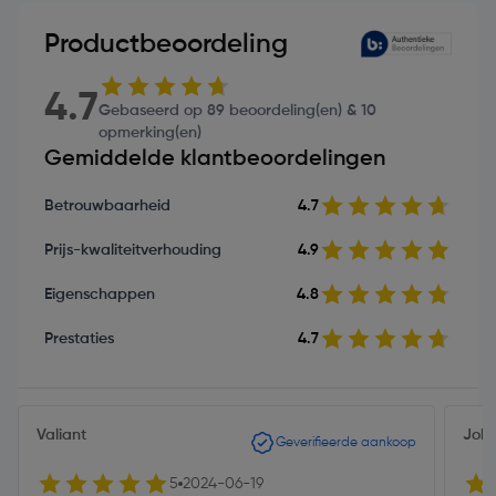
Productbeoordeling
4.7
Gebaseerd op 89 beoordeling(en) & 10
opmerking(en)
Gemiddelde klantbeoordelingen
Betrouwbaarheid
4.7
Prijs-kwaliteitverhouding
4.9
Eigenschappen
4.8
Prestaties
4.7
Valiant
John
Geverifieerde aankoop
5
2024-06-19