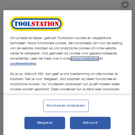
Om je beter te helpen, gebruikt Toolstation cookies en vergelijkbare
technieken. Naast functionele cookies, die noodzakelijk zijn voor de werking
van de website, plaatsen wij ook analytische cookies om onze website
verder te verbeteren. Ook gebruiken wij cookies voor gepersonaliseerde
advertenties. Lees hier meer over in onze
privacyverklaring
en
cookieverklaring
.
Als je op 'Akkoord' klikt, dan geef je ons toestemming om alle cookies te
plaatsen. Kies je voor 'Weigeren', dan plaatsen wij alleen functionele en
analytische cookies. Via 'Voorkeuren aanpassen' kun je zelf instellen welke
cookies worden geplaatst. Deze voorkeuren kun je altijd weer aanpassen.
€ 8,68
| Excl. btw € 7,17
Voorkeuren aanpassen
Weigeren
Akkoord
Kies productvariant
(21)