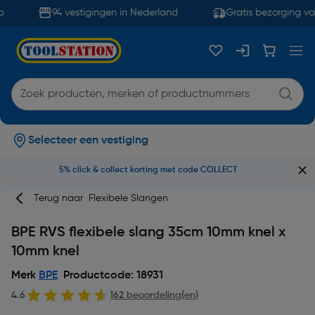
94 vestigingen in Nederland
Gratis bezorging van
Selecteer een vestiging
5% click & collect korting met code COLLECT
Terug naar
Flexibele Slangen
BPE RVS flexibele slang 35cm 10mm knel x
10mm knel
Merk
BPE
Productcode: 18931
4.6
162 beoordeling(en)