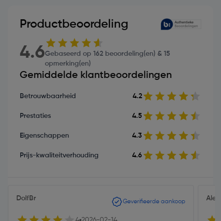
Productbeoordeling
4.6
Gebaseerd op 162 beoordeling(en) & 15
opmerking(en)
Gemiddelde klantbeoordelingen
Betrouwbaarheid
4.2
Prestaties
4.5
Eigenschappen
4.3
Prijs-kwaliteitverhouding
4.6
DolfBr
Alex
Geverifieerde aankoop
4
2026-02-14