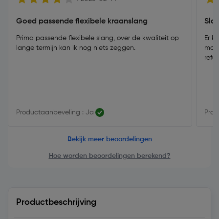
Goed passende flexibele kraanslang
Sla
Prima passende flexibele slang, over de kwaliteit op
Er k
lange termijn kan ik nog niets zeggen.
moet
refe
Productaanbeveling : Ja
Prod
Bekijk meer beoordelingen
Hoe worden beoordelingen berekend?
Productbeschrijving