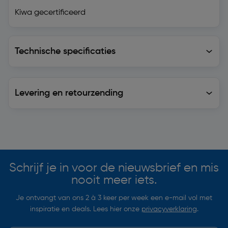
Kiwa gecertificeerd
Technische specificaties
Technische specificaties
Levering en retourzending
Levering en retourzending
Soortgelijke artikelen
Schrijf je in voor de nieuwsbrief en mis
nooit meer iets.
Je ontvangt van ons 2 à 3 keer per week een e-mail vol met
inspiratie en deals. Lees hier onze
privacyverklaring
.