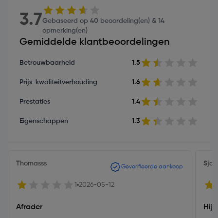
3.7
Gebaseerd op 40 beoordeling(en) & 14
opmerking(en)
Gemiddelde klantbeoordelingen
Betrouwbaarheid
1.5
Prijs-kwaliteitverhouding
1.6
Prestaties
1.4
Eigenschappen
1.3
Thomasss
Sjoe
Geverifieerde aankoop
1
2026-05-12
Afrader
Hij 