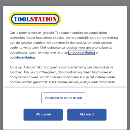
Om je beter te helpen, gebruikt Toolstation cookies en vergelijkbare
technieken. Naast functionele cookies, die noodzakelijk zijn voor de werking
van de website, plaatsen wij ook analytische cookies om onze website
verder te verbeteren. Ook gebruiken wij cookies voor gepersonaliseerde
advertenties. Lees hier meer over in onze
privacyverklaring
en
cookieverklaring
.
Als je op 'Akkoord' klikt, dan geef je ons toestemming om alle cookies te
plaatsen. Kies je voor 'Weigeren', dan plaatsen wij alleen functionele en
analytische cookies. Via 'Voorkeuren aanpassen' kun je zelf instellen welke
cookies worden geplaatst. Deze voorkeuren kun je altijd weer aanpassen.
€ 3,42
| Excl. btw € 2,83
Voorkeuren aanpassen
Selecteer winkel - Bekijk voorraadniveaus en haal binnen 10
Weigeren
Akkoord
minuten op
Selecteer vestiging