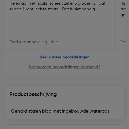
Helemaal niet haaks, scheelt zeker 3 graden. En dat
Hij 
er aan 1 kant inches staan... Dat is niet handig
rede
gest
Productaanbeveling : Nee
Prod
Bekijk meer beoordelingen
Hoe worden beoordelingen berekend?
Productbeschrijving
• Gehard stalen blad met ingebouwde waterpas
Technische specificaties