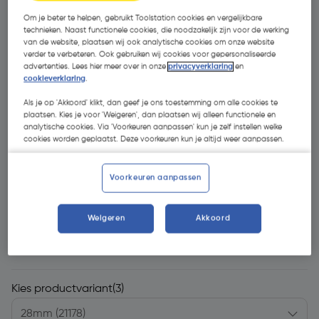
Om je beter te helpen, gebruikt Toolstation cookies en vergelijkbare
technieken. Naast functionele cookies, die noodzakelijk zijn voor de werking
van de website, plaatsen wij ook analytische cookies om onze website
verder te verbeteren. Ook gebruiken wij cookies voor gepersonaliseerde
advertenties. Lees hier meer over in onze
privacyverklaring
en
cookieverklaring
.
Als je op 'Akkoord' klikt, dan geef je ons toestemming om alle cookies te
plaatsen. Kies je voor 'Weigeren', dan plaatsen wij alleen functionele en
analytische cookies. Via 'Voorkeuren aanpassen' kun je zelf instellen welke
cookies worden geplaatst. Deze voorkeuren kun je altijd weer aanpassen.
Voorkeuren aanpassen
Weigeren
Akkoord
€ 3,14
| Excl. btw € 2,59
Kies productvariant
(3)