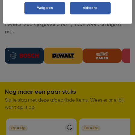
Weigeren
Akkoord
Opruiming per merk
Kwaliteit zoals je gewend bent, maar voor een lagere
prijs.
Nog maar een paar stuks
Sla je slag met deze afgeprijsde items. Wees er snel bij,
want op is op.
Op = Op
Op = Op