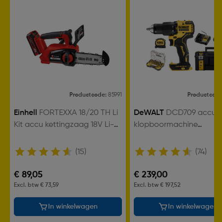
Productcode:
85991
Productcod
Einhell
FORTEXXA 18/20 TH Li
DeWALT
DCD709 accu
Kit accu kettingzaag 18V Li-
klopboormachine
ion - 20cm
(DCZ100P2KT-QW) 18V 2
5,0Ah Li-ion
(15)
(74)
€ 89,05
€ 239,00
Excl. btw € 73,59
Excl. btw € 197,52
In winkelwagen
In winkelwagen