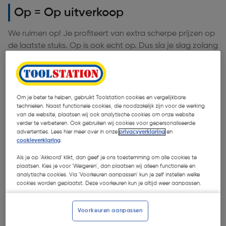
Op = Op uitverkoop
We ruimen op! Je profiteert van extra scherpe prijzen op
de laatste stuks. Op is ook echt op. Dus sla je slag zolang
het nog kan.
Tot wel 50% korting
Om je beter te helpen, gebruikt Toolstation cookies en vergelijkbare
Alles wat je nodig hebt, nu extra voordelig.
technieken. Naast functionele cookies, die noodzakelijk zijn voor de werking
van de website, plaatsen wij ook analytische cookies om onze website
> Alle categorieën
verder te verbeteren. Ook gebruiken wij cookies voor gepersonaliseerde
advertenties. Lees hier meer over in onze
privacyverklaring
en
cookieverklaring
.
Als je op 'Akkoord' klikt, dan geef je ons toestemming om alle cookies te
plaatsen. Kies je voor 'Weigeren', dan plaatsen wij alleen functionele en
analytische cookies. Via 'Voorkeuren aanpassen' kun je zelf instellen welke
cookies worden geplaatst. Deze voorkeuren kun je altijd weer aanpassen.
Tot 50% korting
Tot 30% korting
Tot 30% korting
To
Elektrisch
Handgereedschap
Gereedschap
Voorkeuren aanpassen
Gereedschap
Accessoires