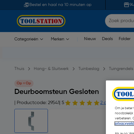
Bestel en haal na 10 minuten op
94
Nieuw
Deals
Folder
Categorieën
Merken
|
Thuis
Hang- & Sluitwerk
Tuinbeslag
Tuingrendels 
Op = Op
Deurboomsteun Gesloten
| Productcode: 29541
| 5
2 opmerking(en
Om je beter t
noodzakelijk
verbeteren. 
privacyverk
Als je op 'Ak