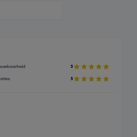
ouwbaarheid
5
aties
5