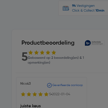
94
Vestigingen
Click & Collect
10min
Productbeoordeling
5
Gebaseerd op 2 beoordeling(en) & 1
opmerking(en)
Nico43
Geverifieerde aankoop
5
2022-01-04
juiste keus