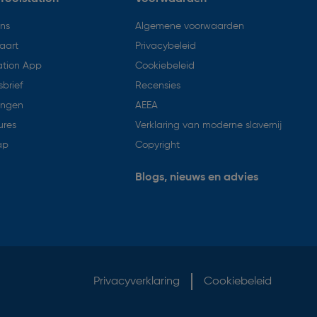
ons
Algemene voorwaarden
aart
Privacybeleid
ation App
Cookiebeleid
brief
Recensies
ingen
AEEA
ures
Verklaring van moderne slavernij
ap
Copyright
Blogs, nieuws en advies
Privacyverklaring
Cookiebeleid