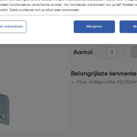
Selecteer winkel - Bekijk voo
alleen functionele en analytische cookies. Via 'Voorkeuren aanpassen' kun je zelf instellen 
atst. Deze voorkeuren kun je altijd weer aanpassen.
Selecteer vestiging
en aanpassen
Weigeren
A
Geen voorraad beschikb
Aantal
Belangrijkste kenmerke
Max. balkgrootte 50x110m