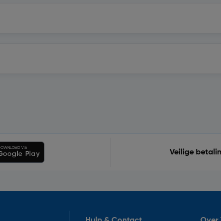
OWNLOAD VIA
Veilige betali
Google Play
Hulp & Contact
Over 