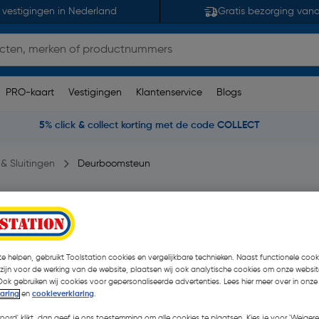
 vestigingen in Nederland
Gratis bezorging van
PRO-kaart
Vestigingen
Klantenservice
Blogs
5% click & collect korting met de code COLLECT
& Sluitingen
Deurboomsteun
)
| Stuk
e helpen, gebruikt Toolstation cookies en vergelijkbare technieken. Naast functionele cooki
€ 0,21
 zijn voor de werking van de website, plaatsen wij ook analytische cookies om onze websit
| Excl. btw € 0,17
Ook gebruiken wij cookies voor gepersonaliseerde advertenties. Lees hier meer over in onze
laring
en
cookieverklaring
.
koord' klikt, dan geef je ons toestemming om alle cookies te plaatsen. Kies je voor 'Weigere