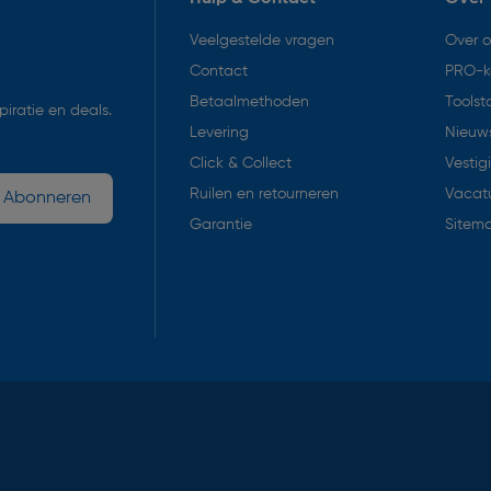
Veelgestelde vragen
Over 
Contact
PRO-k
Betaalmethoden
Toolst
iratie en deals.
Levering
Nieuws
Click & Collect
Vestig
Ruilen en retourneren
Vacat
Abonneren
Garantie
Sitem