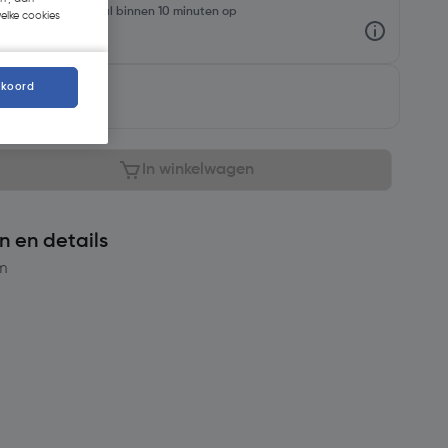
rraadniveaus en haal binnen 10 minuten op
welke cookies
kkoord
aar
In winkelwagen
n en details
m