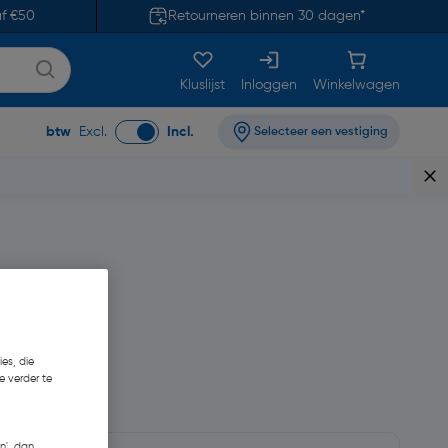
af €50
Retourneren binnen 30 dagen*
Kluslijst
Inloggen
Winkelwagen
btw
Excl.
Incl.
Selecteer een vestiging
es, die
e verder te
n', dan