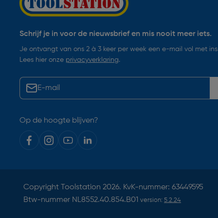
Schrijf je in voor de nieuwsbrief en mis nooit meer iets.
Je ontvangt van ons 2 à 3 keer per week een e-mail vol met insp
Lees hier onze
privacyverklaring
.
Op de hoogte blijven?
Copyright
Toolstation
2026. KvK-nummer: 63449595
Btw-nummer NL8552.40.854.B01
version:
5.2.24