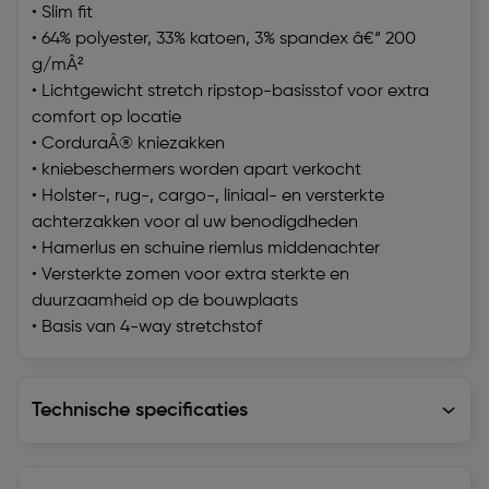
• Slim fit
• 64% polyester, 33% katoen, 3% spandex â€“ 200
g/mÂ²
• Lichtgewicht stretch ripstop-basisstof voor extra
comfort op locatie
• CorduraÂ® kniezakken
• kniebeschermers worden apart verkocht
• Holster-, rug-, cargo-, liniaal- en versterkte
achterzakken voor al uw benodigdheden
• Hamerlus en schuine riemlus middenachter
• Versterkte zomen voor extra sterkte en
duurzaamheid op de bouwplaats
• Basis van 4-way stretchstof
Technische specificaties
Technische specificaties
Levering en retourzending