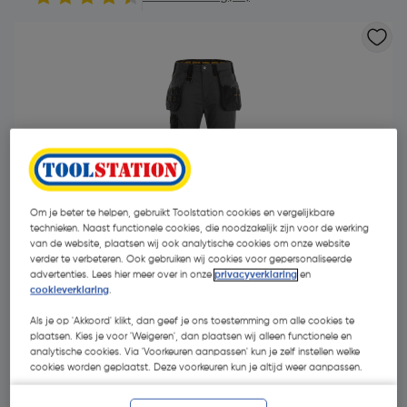
Om je beter te helpen, gebruikt Toolstation cookies en vergelijkbare
technieken. Naast functionele cookies, die noodzakelijk zijn voor de werking
van de website, plaatsen wij ook analytische cookies om onze website
verder te verbeteren. Ook gebruiken wij cookies voor gepersonaliseerde
advertenties. Lees hier meer over in onze
privacyverklaring
en
cookieverklaring
.
Als je op 'Akkoord' klikt, dan geef je ons toestemming om alle cookies te
€ 54,95
| Excl. btw € 45,41
plaatsen. Kies je voor 'Weigeren', dan plaatsen wij alleen functionele en
analytische cookies. Via 'Voorkeuren aanpassen' kun je zelf instellen welke
cookies worden geplaatst. Deze voorkeuren kun je altijd weer aanpassen.
Kies productvariant
(11)