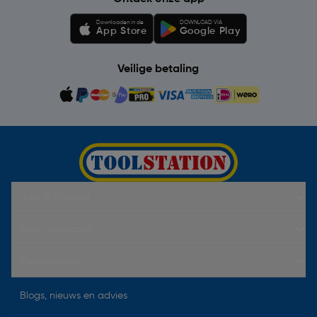
Downloaden in de
DOWNLOAD VIA
App Store
Google Play
Veilige betaling
Hulp & Contact
Over Toolstation
Voorwaarden
Blogs, nieuws en advies