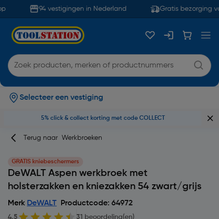
p
94 vestigingen in Nederland
Gratis bezorging va
Selecteer een vestiging
5% click & collect korting met code COLLECT
Terug naar
Werkbroeken
GRATIS kniebeschermers
DeWALT Aspen werkbroek met
holsterzakken en kniezakken 54 zwart/grijs
Merk
DeWALT
Productcode: 64972
4.5
31 beoordeling(en)