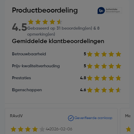
Productbeoordeling
4.5
Gebaseerd op 31 beoordeling(en) & 8
opmerking(en)
Gemiddelde klantbeoordelingen
Betrouwbaarheid
5
Prijs-kwaliteitverhouding
5
Prestaties
4.8
Eigenschappen
4.6
RAvdV
Meh
Geverifieerde aankoop
4
2026-02-06