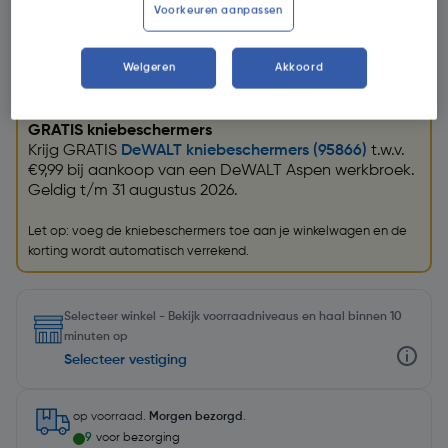
Voorkeuren aanpassen
Weigeren
Akkoord
Promoties
GRATIS kniebeschermers
Krijg GRATIS
DeWALT kniebeschermers (95866)
t.w.v.
€9,99 bij aankoop van een DeWALT Aspen werkbroek.
Geldig t/m 31 augustus 2026.
Let op: voeg de kniebeschermers toe aan je winkelwagen en de
korting wordt automatisch verrekend.
Selecteer winkel - Bekijk voorraadniveaus en haal binnen 10
minuten op
Selecteer vestiging
op voorraad.
Morgen bezorgd
.
9
voor bezorging