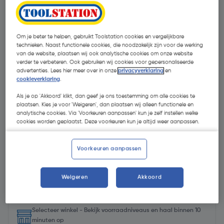
Om je beter te helpen, gebruikt Toolstation cookies en vergelijkbare
technieken. Naast functionele cookies, die noodzakelijk zijn voor de werking
van de website, plaatsen wij ook analytische cookies om onze website
verder te verbeteren. Ook gebruiken wij cookies voor gepersonaliseerde
advertenties. Lees hier meer over in onze
privacyverklaring
en
cookieverklaring
.
Als je op 'Akkoord' klikt, dan geef je ons toestemming om alle cookies te
plaatsen. Kies je voor 'Weigeren', dan plaatsen wij alleen functionele en
analytische cookies. Via 'Voorkeuren aanpassen' kun je zelf instellen welke
cookies worden geplaatst. Deze voorkeuren kun je altijd weer aanpassen.
Voorkeuren aanpassen
€ 30,29
| Excl. btw € 25,03
Weigeren
Akkoord
Selecteer winkel - Bekijk voorraadniveaus en haal binnen 10
minuten op