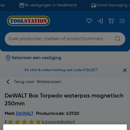
op
94 vestigingen in Nederland
Gratis bezorging v
Selecteer een vestiging
5% click & collect korting met code COLLECT
Terug naar
Waterpassen
DeWALT Box Torpedo waterpas magnetisch
250mm
Merk
DeWALT
Productcode: 63920
5
4 beoordeling(en)