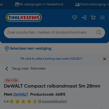
p
94 vestigingen in Nederland
Gratis bezorging va
Selecteer een vestiging
5% click & collect korting met code COLLECT
Terug naar
Rolmaten
Op = Op
DeWALT Compact rolbandmaat 5m 28mm
Merk
DeWALT
Productcode: 66815
4.6
13 beoordeling(en)