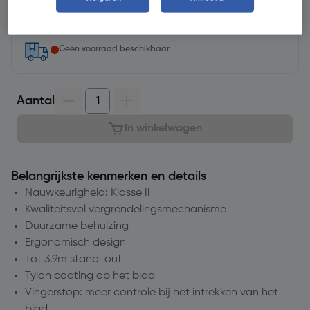
Selecteer vestiging
Geen voorraad beschikbaar
Aantal
In winkelwagen
Belangrijkste kenmerken en details
Nauwkeurigheid: Klasse Ii
Kwaliteitsvol vergrendelingsmechanisme
Duurzame behuizing
Ergonomisch design
Tot 3.9m stand-out
Tylon coating op het blad
Vingerstop: meer controle bij het intrekken van het
blad