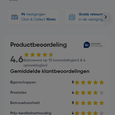
94
Vestigingen
Gratis retourneren
Click & Collect
10min
in de vestigingen
Productbeoordeling
4.6
Gebaseerd op 13 beoordeling(en) & 4
opmerking(en)
Gemiddelde klantbeoordelingen
Eigenschappen
5
Prestaties
4
Betrouwbaarheid
5
Prijs-kwaliteitverhouding
4