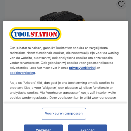
Om je beter te helpen, gebruikt Toolstation cookies en vergelijkbare
technieken. Naast functionele cookies, die noodzakelijk zijn voor de werking
van de website, plaatsen wij ook analytische cookies om onze website
verder te verbeteren. Ook gebruiken wij cookies voor gepersonaliseerde
advertenties. Lees hier meer over in onze
privacyverklaring
en
cookieverklaring
.
Als je op 'Akkoord' klikt, dan geef je ons toestemming om alle cookies te
plaatsen. Kies je voor 'Weigeren', dan plaatsen wij alleen functionele en
analytische cookies. Via 'Voorkeuren aanpassen' kun je zelf instellen welke
cookies worden geplaatst. Deze voorkeuren kun je altijd weer aanpassen.
€ 12,11
| Excl. btw € 10,01
Voorkeuren aanpassen
Selecteer winkel - Bekijk voorraadniveaus en haal binnen 10
minuten op
Weigeren
Akkoord