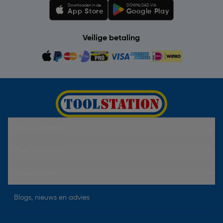
Downloaden in de
DOWNLOAD VIA
App Store
Google Play
Veilige betaling
Hulp & Contact
Over Toolstation
Voorwaarden
Blogs, nieuws en advies