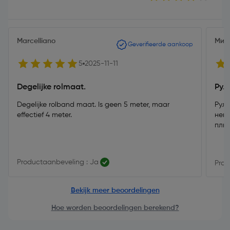
Marcelliano
Мир
Geverifieerde aankoop
5
2025-11-11
Degelijke rolmaat.
Рул
Degelijke rolband maat. Is geen 5 meter, maar
Руле
effectief 4 meter.
нею.
плюс
Productaanbeveling : Ja
Prod
Bekijk meer beoordelingen
Hoe worden beoordelingen berekend?