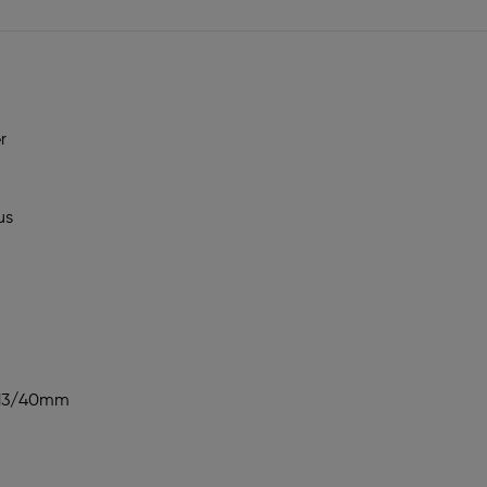
r
us
3/13/40mm