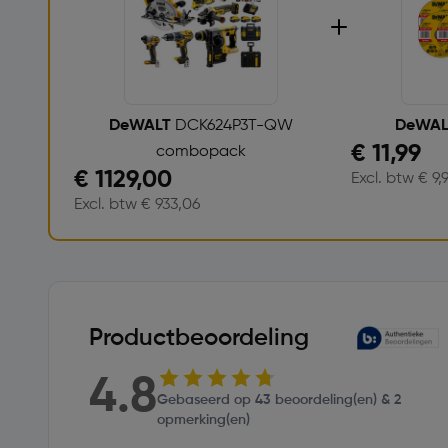
DeWALT
DCK624P3T-QW
DeWA
€ 11,99
combopack
€ 1129,00
Excl. btw € 9,9
Excl. btw € 933,06
Productbeoordeling
4.8
Gebaseerd op 43 beoordeling(en) & 2
opmerking(en)