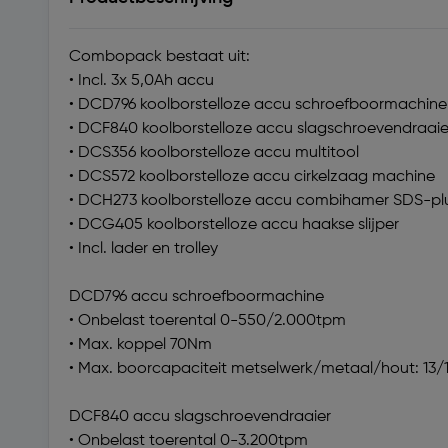
Combopack bestaat uit:
• Incl. 3x 5,0Ah accu
• DCD796 koolborstelloze accu schroefboormachine
• DCF840 koolborstelloze accu slagschroevendraaie
• DCS356 koolborstelloze accu multitool
• DCS572 koolborstelloze accu cirkelzaag machine
• DCH273 koolborstelloze accu combihamer SDS-pl
• DCG405 koolborstelloze accu haakse slijper
• Incl. lader en trolley
DCD796 accu schroefboormachine
• Onbelast toerental 0-550/2.000tpm
• Max. koppel 70Nm
• Max. boorcapaciteit metselwerk/metaal/hout: 1
DCF840 accu slagschroevendraaier
• Onbelast toerental 0-3.200tpm