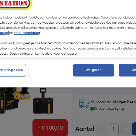
€ 1129,00
| Excl. btw
Promoties
e helpen, gebruikt Toolstation cookies en vergelijkbare technieken. Naast functionele cooki
 zijn voor de werking van de website, plaatsen wij ook analytische cookies om onze websit
GRATIS gereedschapstas
Ook gebruiken wij cookies voor gepersonaliseerde advertenties. Lees hier meer over in onze
laring
en
cookieverklaring
.
Krijg een GRATIS
DeWALT g
de DeWALT DCK624P3T-QW 
koord' klikt, dan geef je ons toestemming om alle cookies te plaatsen. Kies je voor 'Weigere
alleen functionele en analytische cookies. Via 'Voorkeuren aanpassen' kun je zelf instellen 
Let op: voeg de gereedschapstas
atst. Deze voorkeuren kun je altijd weer aanpassen.
verrekend.
en aanpassen
Weigeren
A
Selecteer winkel - Bekijk v
Selecteer vestiging
op voorraad.
Morgen bezo
15
voor bezorging
- € 100,00
Aantal