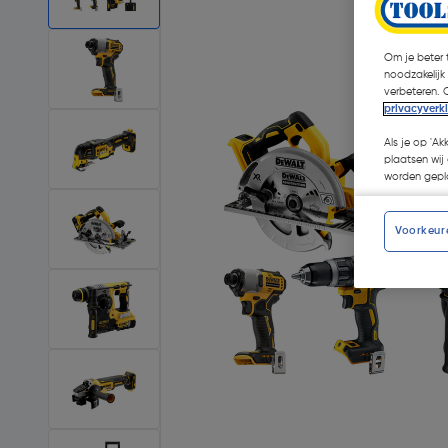
Om je beter t
noodzakelijk
verbeteren. 
privacyverk
Als je op 'Ak
plaatsen wij 
worden gepla
Voorkeur