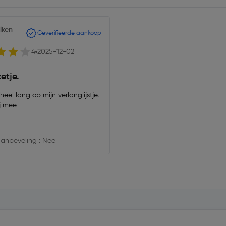
lken
Geverifieerde aankoop
4
2025-12-02
etje.
heel lang op mijn verlanglijstje.
j mee
anbeveling : Nee