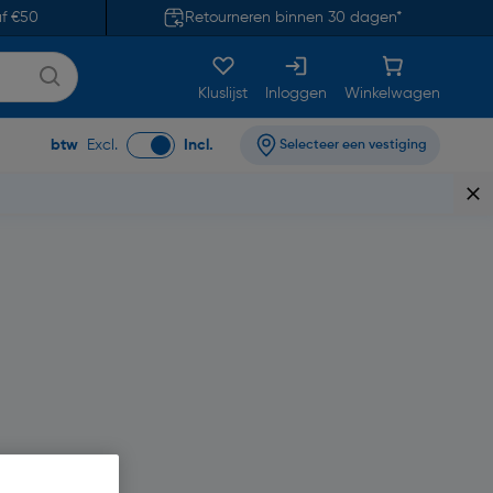
af €50
Retourneren binnen 30 dagen*
Kluslijst
Inloggen
Winkelwagen
btw
Excl.
Incl.
Selecteer een vestiging