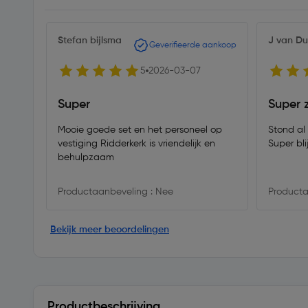
Stefan bijlsma
J van Du
Geverifieerde aankoop
5
2026-03-07
Super
Super z
Mooie goede set en het personeel op
Stond al 
vestiging Ridderkerk is vriendelijk en
Super bli
behulpzaam
Productaanbeveling : Nee
Producta
Bekijk meer beoordelingen
Productbeschrijving