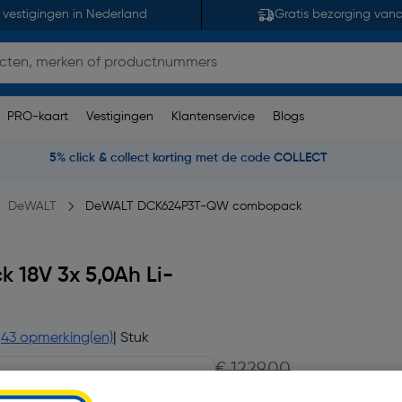
 vestigingen in Nederland
Gratis bezorging van
PRO-kaart
Vestigingen
Klantenservice
Blogs
5% click & collect korting met de code COLLECT
DeWALT
DeWALT DCK624P3T-QW combopack
8V 3x 5,0Ah Li-
43 opmerking(en)
| Stuk
€ 1229,00