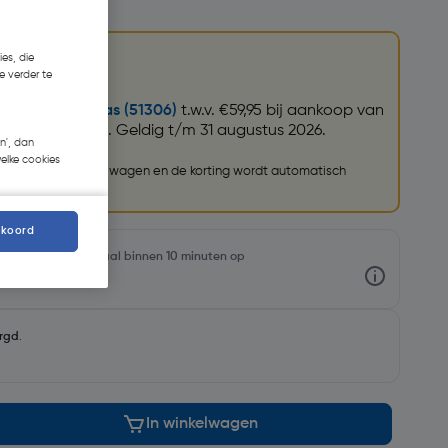
 € 933,06
es, die
e verder te
ereedschapstas (51306)
t.w.v. €59,95 bij aankoop van
Combopack. Geldig t/m 31 augustus 2026.
n', dan
welke cookies
 toe aan je winkelwagen en de korting wordt automatisch
kkoord
oorraadniveaus en haal binnen 10 minuten op
rgd
.
In winkelwagen