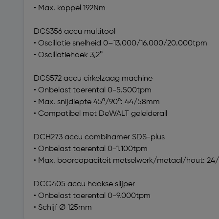
• Max. koppel 192Nm
DCS356 accu multitool
• Oscillatie snelheid 0–13.000/16.000/20.000tpm
• Oscillatiehoek 3,2°
DCS572 accu cirkelzaag machine
• Onbelast toerental 0-5.500tpm
• Max. snijdiepte 45º/90º: 44/58mm
• Compatibel met DeWALT geleiderail
DCH273 accu combihamer SDS-plus
• Onbelast toerental 0-1.100tpm
• Max. boorcapaciteit metselwerk/metaal/hout: 2
DCG405 accu haakse slijper
• Onbelast toerental 0-9.000tpm
• Schijf Ø 125mm