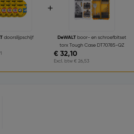
LT
doorslijpschijf
DeWALT
boor- en schroefbitset
torx Tough Case DT70785-QZ
€ 32,10
1
Excl. btw € 26,53