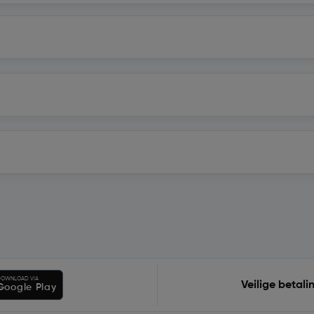
OWNLOAD VIA
Veilige betali
Google Play