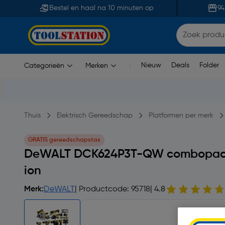
Bestel en haal na 10 minuten op
94
Nieuw
Deals
Folder
Categorieën
Merken
|
Thuis
Elektrisch Gereedschap
Platformen per merk
GRATIS gereedschapstas
DeWALT DCK624P3T-QW combopack 1
ion
Merk:
DeWALT
| Productcode: 95718
| 4.8