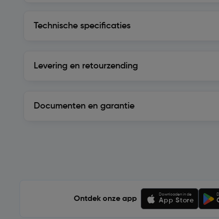
Technische specificaties
Technische specificaties
Levering en retourzending
Levering en retourzending
Documenten en garantie
Soortgelijke artikelen
Downloaden in de
D
Ontdek onze app
App Store