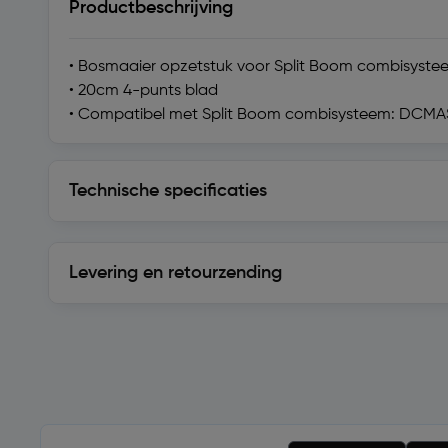
Productbeschrijving
• Bosmaaier opzetstuk voor Split Boom combisyste
• 20cm 4-punts blad
• Compatibel met Split Boom combisysteem: DCMAS
Technische specificaties
Technische specificaties
Levering en retourzending
Levering en retourzending
Soortgelijke artikelen