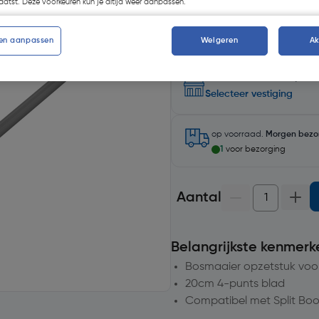
atst. Deze voorkeuren kun je altijd weer aanpassen.
en aanpassen
Weigeren
A
Selecteer winkel - Bekijk v
Selecteer vestiging
op voorraad.
Morgen bezo
1
voor bezorging
Aantal
Belangrijkste kenmerk
Bosmaaier opzetstuk voo
20cm 4-punts blad
Compatibel met Split Bo