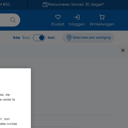
af €50
Retourneren binnen 30 dagen*
Kluslijst
Inloggen
Winkelwagen
btw
Excl.
Incl.
Selecteer een vestiging
es, die
e verder te
105,60
n', dan
welke cookies