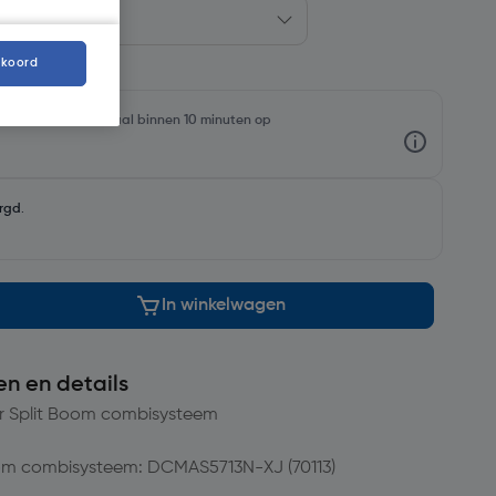
kkoord
oorraadniveaus en haal binnen 10 minuten op
rgd
.
In winkelwagen
en en details
r Split Boom combisysteem
om combisysteem: DCMAS5713N-XJ (70113)