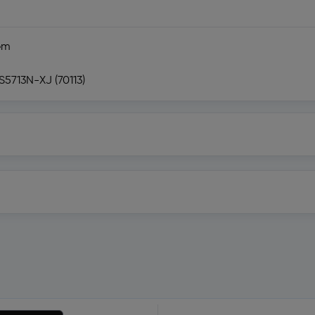
em
5713N-XJ (70113)