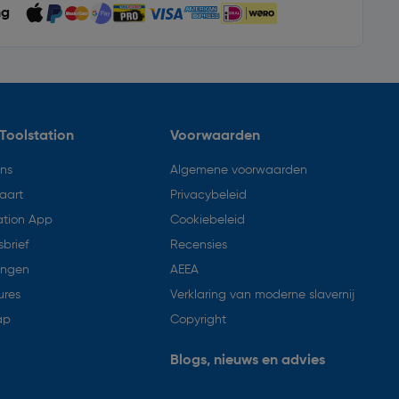
ng
Toolstation
Voorwaarden
ons
Algemene voorwaarden
aart
Privacybeleid
ation App
Cookiebeleid
brief
Recensies
ingen
AEEA
ures
Verklaring van moderne slavernij
ap
Copyright
Blogs, nieuws en advies