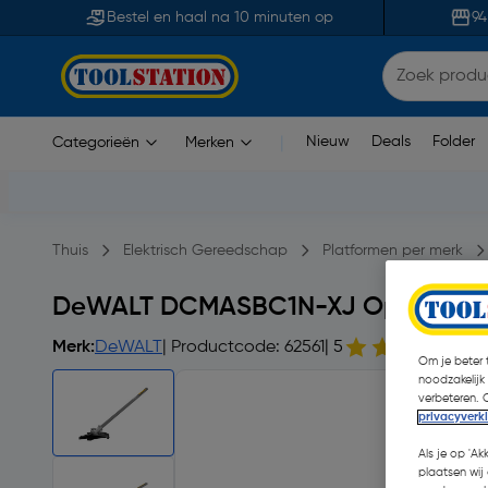
Bestel en haal na 10 minuten op
94
Nieuw
Deals
Folder
Categorieën
Merken
|
Thuis
Elektrisch Gereedschap
Platformen per merk
DeWALT DCMASBC1N-XJ Opzetstuk 
Merk:
DeWALT
| Productcode: 62561
| 5
2
Om je beter t
noodzakelijk
verbeteren. 
privacyverk
Als je op 'Ak
plaatsen wij 