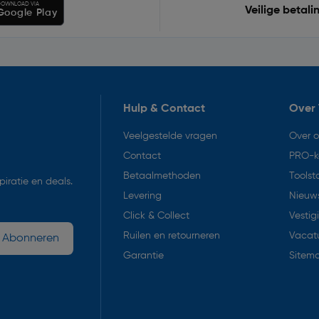
OWNLOAD VIA
Veilige betali
Google Play
Hulp & Contact
Over 
Veelgestelde vragen
Over 
Contact
PRO-k
Betaalmethoden
Toolst
iratie en deals.
Levering
Nieuws
Click & Collect
Vestig
Ruilen en retourneren
Vacat
Abonneren
Garantie
Sitem