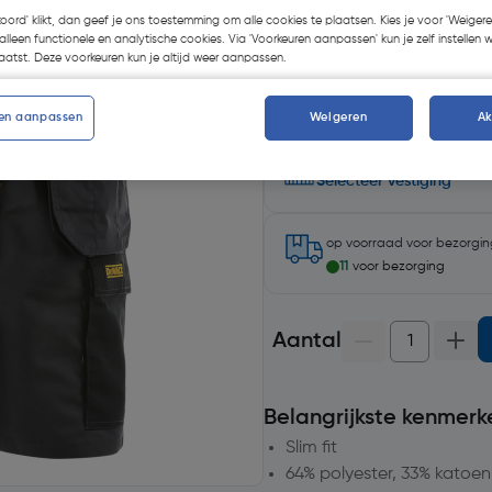
Kies productvariant
(5)
koord' klikt, dan geef je ons toestemming om alle cookies te plaatsen. Kies je voor 'Weigere
alleen functionele en analytische cookies. Via 'Voorkeuren aanpassen' kun je zelf instellen 
atst. Deze voorkeuren kun je altijd weer aanpassen.
en aanpassen
Weigeren
A
Selecteer winkel - Bekijk v
Selecteer vestiging
op voorraad
voor bezorgi
11
voor bezorging
Aantal
Belangrijkste kenmerk
Slim fit
64% polyester, 33% katoe