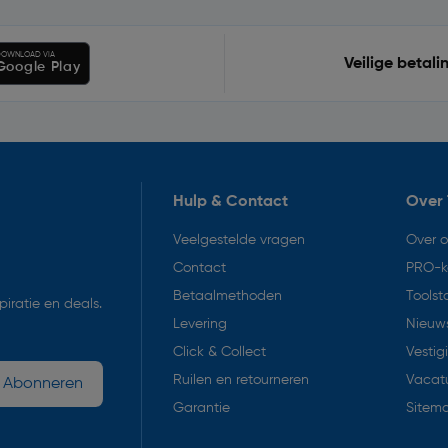
OWNLOAD VIA
Veilige betali
Google Play
Hulp & Contact
Over 
Veelgestelde vragen
Over 
Contact
PRO-k
Betaalmethoden
Toolst
iratie en deals.
Levering
Nieuws
Click & Collect
Vestig
Ruilen en retourneren
Vacat
Abonneren
Garantie
Sitem