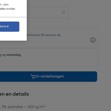
n', dan
welke cookies
kkoord
oorraadniveaus en haal binnen 10 minuten op
ng op
maandag
In winkelwagen
en en details
n, 3% spandex – 200 g/m²