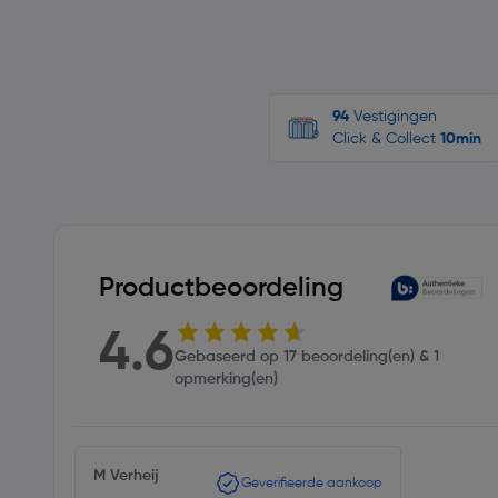
94
Vestigingen
Click & Collect
10min
Productbeoordeling
4.6
Gebaseerd op 17 beoordeling(en) & 1
opmerking(en)
M Verheij
Geverifieerde aankoop