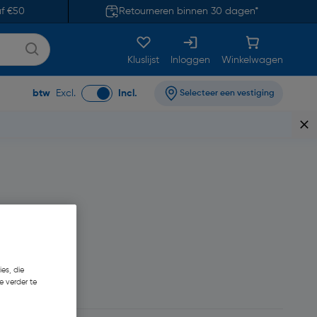
af €50
Retourneren binnen 30 dagen*
Kluslijst
Inloggen
Winkelwagen
btw
Excl.
Incl.
Selecteer een vestiging
es, die
28
e verder te