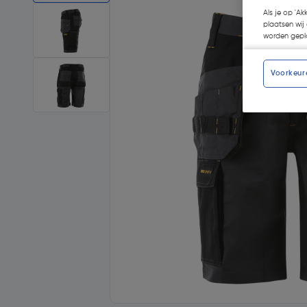
Als je op 'Ak
plaatsen wij 
worden gepla
Voorkeur