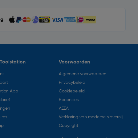
ng
Toolstation
Voorwaarden
ons
Algemene voorwaarden
aart
Privacybeleid
ation App
Cookiebeleid
brief
Recensies
ingen
AEEA
ures
Verklaring van moderne slavernij
ap
Copyright