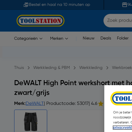
Bestel en haal na 10 minuten op
94
Nieuw
Deals
Folder
Categorieën
Merken
|
Thuis
Werkkleding & PBM
Werkkleding
Werkbroek
DeWALT High Point werkshort met ho
zwart/grijs
Merk:
DeWALT
| Productcode: 53017
| 4.6
Om je beter t
noodzakelijk
verbeteren. 
privacyverk