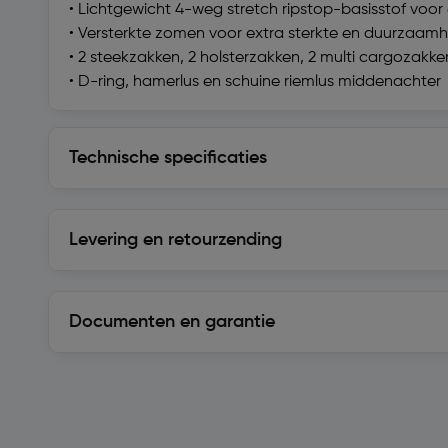
• Lichtgewicht 4-weg stretch ripstop-basisstof voor
• Versterkte zomen voor extra sterkte en duurzaam
• 2 steekzakken, 2 holsterzakken, 2 multi cargozakke
• D-ring, hamerlus en schuine riemlus middenachter
Technische specificaties
Technische specificaties
Levering en retourzending
Levering en retourzending
Documenten en garantie
Soortgelijke artikelen