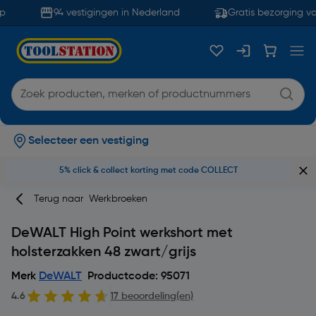
94 vestigingen in Nederland
Gratis bezorging va
Selecteer een vestiging
5% click & collect korting met code COLLECT
Terug naar
Werkbroeken
DeWALT High Point werkshort met
holsterzakken 48 zwart/grijs
Merk
DeWALT
Productcode: 95071
4.6
17 beoordeling(en)