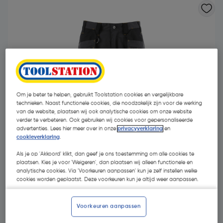
Om je beter te helpen, gebruikt Toolstation cookies en vergelijkbare
technieken. Naast functionele cookies, die noodzakelijk zijn voor de werking
van de website, plaatsen wij ook analytische cookies om onze website
verder te verbeteren. Ook gebruiken wij cookies voor gepersonaliseerde
advertenties. Lees hier meer over in onze
privacyverklaring
en
cookieverklaring
.
Als je op 'Akkoord' klikt, dan geef je ons toestemming om alle cookies te
plaatsen. Kies je voor 'Weigeren', dan plaatsen wij alleen functionele en
€ 49,95
analytische cookies. Via 'Voorkeuren aanpassen' kun je zelf instellen welke
| Excl. btw € 41,28
cookies worden geplaatst. Deze voorkeuren kun je altijd weer aanpassen.
Voorkeuren aanpassen
Kies productvariant
(5)