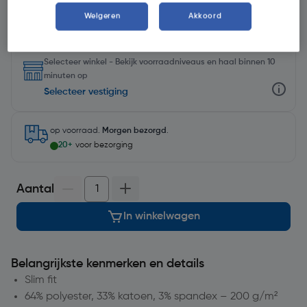
Weigeren
Akkoord
Selecteer winkel - Bekijk voorraadniveaus en haal binnen 10
minuten op
Selecteer vestiging
op voorraad.
Morgen bezorgd
.
20+
voor bezorging
Aantal
In winkelwagen
Belangrijkste kenmerken en details
Slim fit
64% polyester, 33% katoen, 3% spandex – 200 g/m²