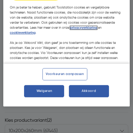
Om je beter te helpen, gebruikt Toolstation cookies en vergelijkbare
technieken. Naast functionele cookies, die noodzakelijk zijn voor de werking
van de website, plaatsen wij ook analytische cookies om onze website
verder te verbeteren. Ook gebruiken wij cookies voor gepersonaliseerde
advertenties. Lees hier meer over in onze
privacyverklaring
en
cookieverklaring
.
Als je op 'Akkoord' klikt, dan geef je ons toestemming om alle cookies te
plaatsen. Kies je voor 'Weigeren', dan plaatsen wij alleen functionele en
analytische cookies. Via 'Voorkeuren aanpassen' kun je zelf instellen welke
cookies worden geplaatst. Deze voorkeuren kun je altijd weer aanpassen.
Voorkeuren aanpassen
Weigeren
Akkoord
€ 7,34
| Excl. btw € 6,07
Kies productvariant
(2)