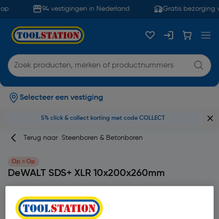
op
94 vestigingen in Nederland
Gratis bezorging 
Selecteer een vestiging
5% click & collect korting met code COLLECT
Terug naar
Steenboren & Betonboren
Op = Op
DeWALT SDS+ XLR 10x200x260mm
Merk
DeWALT
Productcode: 67445