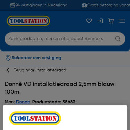
94 vestigingen in Nederland
Gratis bezorging vanaf
Selecteer een vestiging
Terug naar
Installatiedraad
Donné VD installatiedraad 2,5mm blauw
100m
Merk
Donne
Productcode: 58683