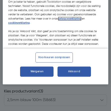
Om je beter te helpen, gebruikt Toolstation cookies en vergelijkbare
technieken. Naast functionele cookies, die noodzakelijk zijn voor de werking
van de website, plaatsen wij ook analytische cookies om onze website
verder te verbeteren. Ook gebruiken wij cookies voor gepersonaliseerde
advertenties. Lees hier meer over in onze
privacyverklaring
en
cookieverklaring
.
Als je op 'Akkoord' klikt, dan geef je ons toestemming om alle cookies te
plaatsen. Kies je voor 'Weigeren', dan plaatsen wij alleen functionele en
analytische cookies. Via 'Voorkeuren aanpassen' kun je zelf instellen welke
cookies worden geplaatst. Deze voorkeuren kun je altijd weer aanpassen.
Voorkeuren aanpassen
Weigeren
Akkoord
€ 59,95
| Excl. btw € 49,55
€ 0,60/m
Kies productvariant
(3)