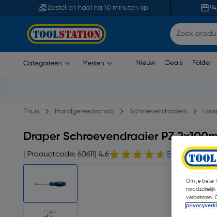
Bestel en haal na 10 minuten op
94
Nieuw
Deals
Folder
Categorieën
Merken
|
Thuis
Handgereedschap
Schroevendraaiers
Loss
Draper Schroevendraaier PZ 2x100
| Productcode: 60611
| 4.6
50 opmerking(
Om je beter t
noodzakelijk
verbeteren. 
privacyverk