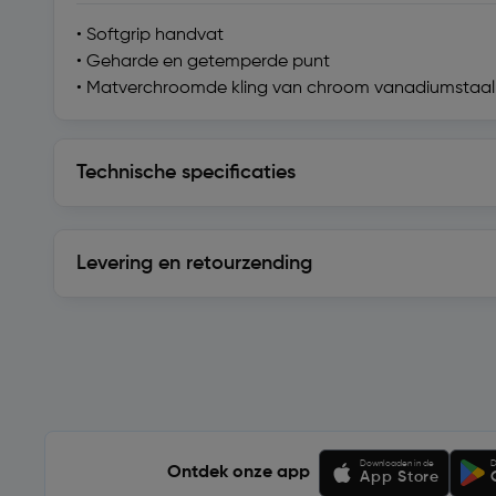
• Softgrip handvat
• Geharde en getemperde punt
• Matverchroomde kling van chroom vanadiumstaal
Technische specificaties
Technische specificaties
Levering en retourzending
Levering en retourzending
Soortgelijke artikelen
Downloaden in de
D
Ontdek onze app
App Store