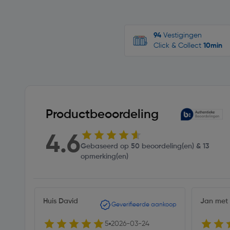
94
Vestigingen
Click & Collect
10min
Productbeoordeling
4.6
Gebaseerd op 50 beoordeling(en) & 13
opmerking(en)
Huis David
Jan met
Geverifieerde aankoop
5
2026-03-24