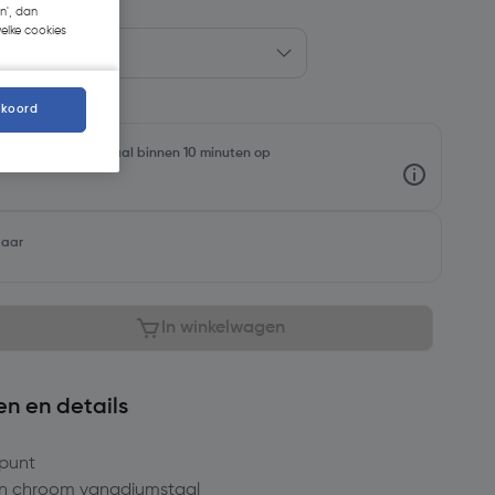
n', dan
welke cookies
kkoord
oorraadniveaus en haal binnen 10 minuten op
baar
In winkelwagen
en en details
punt
an chroom vanadiumstaal