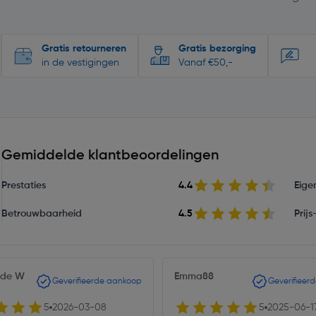
Gratis retourneren
Gratis bezorging
in de vestigingen
Vanaf €50,-
Gemiddelde klantbeoordelingen
Prestaties
4.4
Eige
Betrouwbaarheid
4.5
Prij
 de W
Emma88
Geverifieerde aankoop
Geverifieer
5
2026-03-08
5
2025-06-1