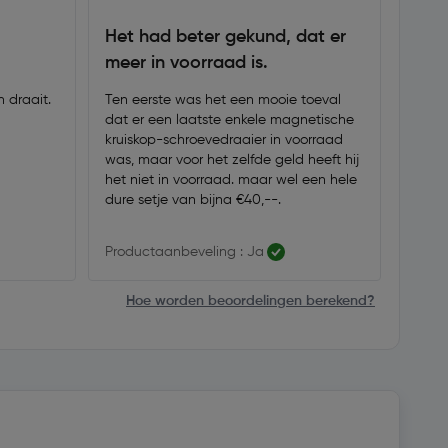
Het had beter gekund, dat er
Fijn
meer in voorraad is.
Prima
Goede
 draait.
Ten eerste was het een mooie toeval
dat er een laatste enkele magnetische
kruiskop-schroevedraaier in voorraad
was, maar voor het zelfde geld heeft hij
het niet in voorraad. maar wel een hele
dure setje van bijna €40,--.
Productaanbeveling : Ja
Produ
Hoe worden beoordelingen berekend?