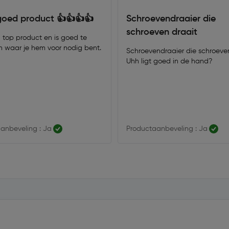
goed product 👍👍👍👍
Schroevendraaier die
schroeven draait
n top product en is goed te
n waar je hem voor nodig bent.
Schroevendraaier die schroeven
Uhh ligt goed in de hand?
anbeveling : Ja
Productaanbeveling : Ja