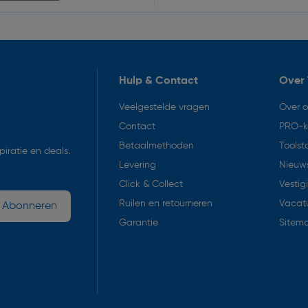
Hulp & Contact
Over 
Veelgestelde vragen
Over 
Contact
PRO-k
Betaalmethoden
Toolst
iratie en deals.
Levering
Nieuws
Click & Collect
Vestig
Ruilen en retourneren
Vacat
Abonneren
Garantie
Sitem