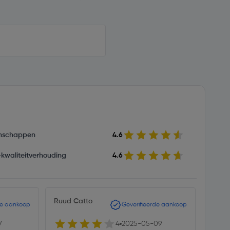
nschappen
4.6
s-kwaliteitverhouding
4.6
Ruud Catto
L Pee
de aankoop
Geverifieerde aankoop
7
4
2025-05-09