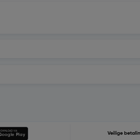
OWNLOAD VIA
Veilige betali
Google Play