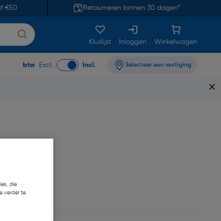
af €50
Retourneren binnen 30 dagen*
Kluslijst
Inloggen
Winkelwagen
btw
Excl.
Incl.
Selecteer een vestiging
es, die
e verder te