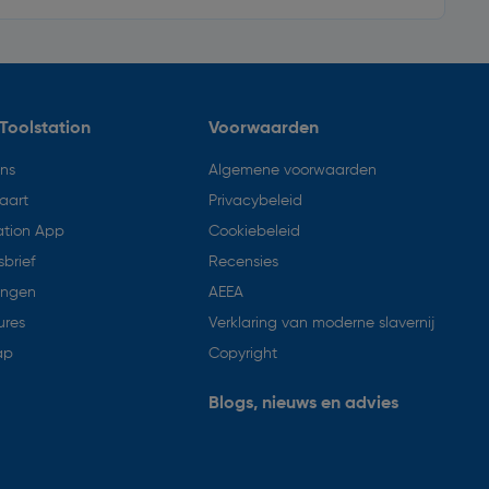
Toolstation
Voorwaarden
ons
Algemene voorwaarden
aart
Privacybeleid
ation App
Cookiebeleid
brief
Recensies
ingen
AEEA
ures
Verklaring van moderne slavernij
ap
Copyright
Blogs, nieuws en advies