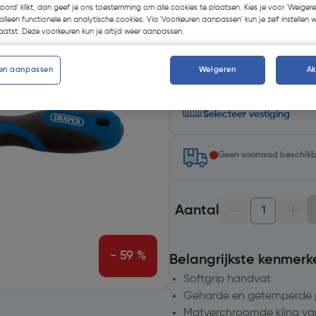
koord' klikt, dan geef je ons toestemming om alle cookies te plaatsen. Kies je voor 'Weigere
Kies productvariant
(9)
alleen functionele en analytische cookies. Via 'Voorkeuren aanpassen' kun je zelf instellen 
atst. Deze voorkeuren kun je altijd weer aanpassen.
en aanpassen
Weigeren
A
Selecteer winkel - Bekijk v
Selecteer vestiging
Geen voorraad beschik
Aantal
- 59 %
Belangrijkste kenmerk
Softgrip handvat
Geharde en getemperde 
Matverchroomde kling v