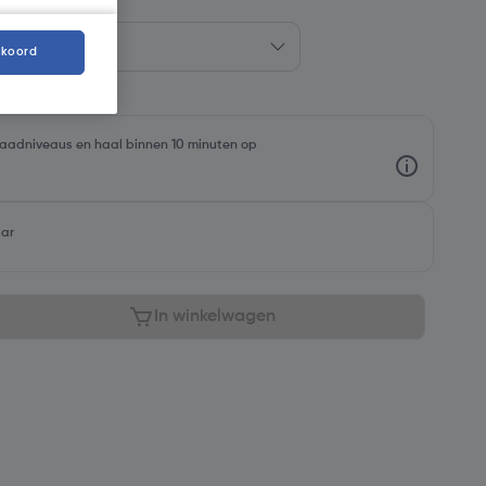
kkoord
rraadniveaus en haal binnen 10 minuten op
aar
In winkelwagen