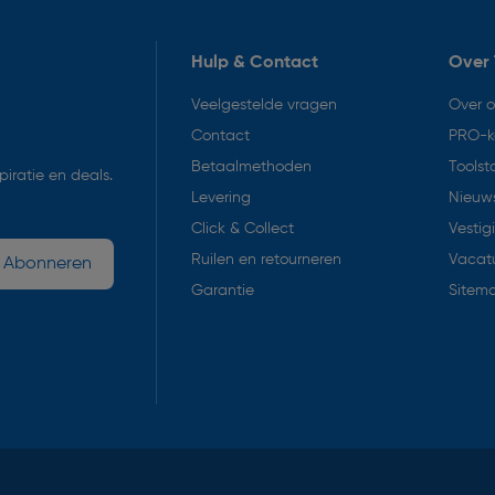
Hulp & Contact
Over 
Veelgestelde vragen
Over 
Contact
PRO-k
Betaalmethoden
Toolst
iratie en deals.
Levering
Nieuws
Click & Collect
Vestig
Ruilen en retourneren
Vacat
Abonneren
Garantie
Sitem