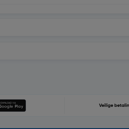
OWNLOAD VIA
Veilige betali
Google Play