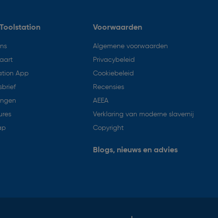
Toolstation
Voorwaarden
ons
Algemene voorwaarden
aart
Privacybeleid
ation App
Cookiebeleid
brief
Recensies
ingen
AEEA
ures
Verklaring van moderne slavernij
ap
Copyright
Blogs, nieuws en advies