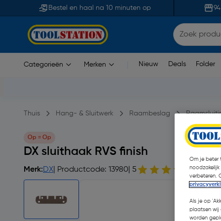
Bestel en haal na 10 minuten op
94
Nieuw
Deals
Folder
Categorieën
Merken
|
Thuis
Hang- & Sluitwerk
Raambeslag
Raamsluiti
Op = Op
DX sluithaak RVS finish
Om je beter t
noodzakelijk
Merk:
DX
| Productcode: 13980
| 5
1 opme
verbeteren. 
privacyverk
Als je op 'Ak
plaatsen wij 
worden gepla