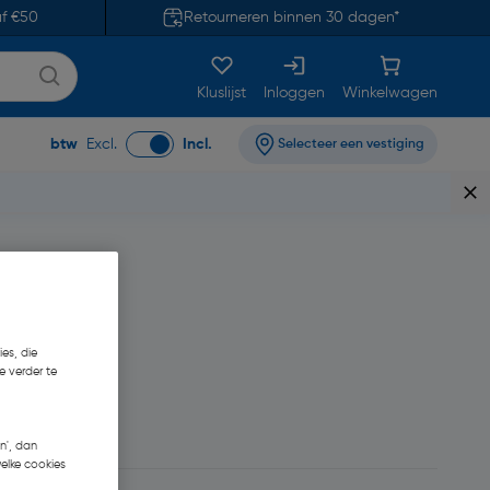
af €50
Retourneren binnen 30 dagen*
Kluslijst
Inloggen
Winkelwagen
btw
Excl.
Incl.
Selecteer een vestiging
es, die
e verder te
n', dan
welke cookies