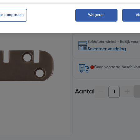
Kies productvariant
(1)
en aanpassen
Weigeren
A
Selecteer winkel - Bekijk voo
Selecteer vestiging
Geen voorraad beschikb
Aantal