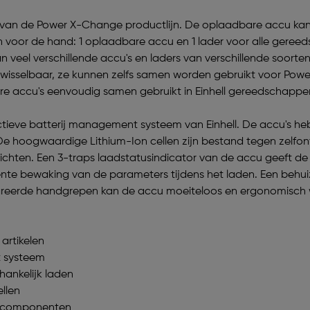
l van de Power X-Change productlijn. De oplaadbare accu kan 
 voor de hand: 1 oplaadbare accu en 1 lader voor alle geree
veel verschillende accu's en laders van verschillende soort
uitwisselbaar, ze kunnen zelfs samen worden gebruikt voor P
 accu's eenvoudig samen gebruikt in Einhell gereedschappen 
ctieve batterij management systeem van Einhell. De accu's h
De hoogwaardige Lithium-Ion cellen zijn bestand tegen zelfontl
ten. Een 3-traps laadstatusindicator van de accu geeft de 
bewaking van de parameters tijdens het laden. Een behuiz
egreerde handgrepen kan de accu moeiteloos en ergonomisch
artikelen
t systeem
hankelijk laden
llen
e componenten