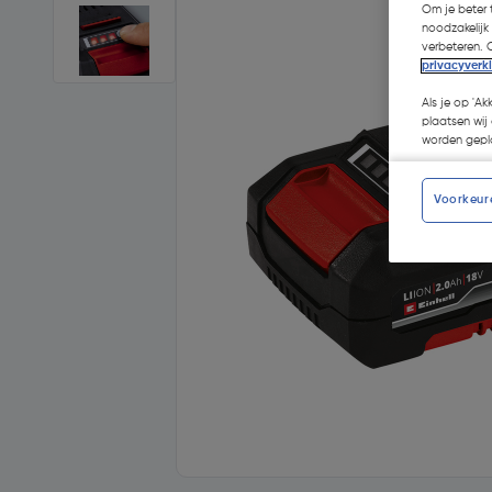
Om je beter t
noodzakelijk
verbeteren. 
privacyverk
Als je op 'Ak
plaatsen wij 
worden gepla
Voorkeur