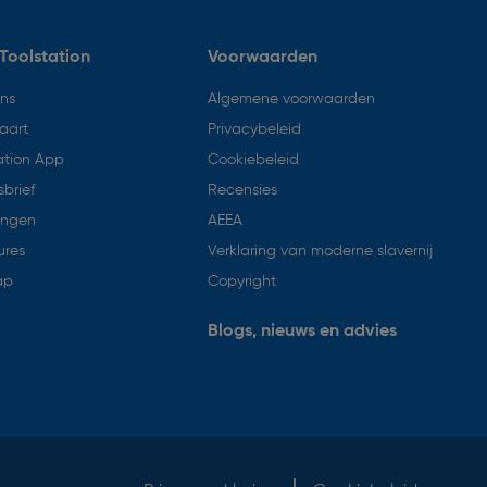
Toolstation
Voorwaarden
ons
Algemene voorwaarden
aart
Privacybeleid
ation App
Cookiebeleid
brief
Recensies
ingen
AEEA
ures
Verklaring van moderne slavernij
ap
Copyright
Blogs, nieuws en advies