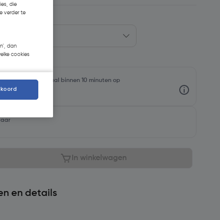
es, die
e verder te
n', dan
welke cookies
oorraadniveaus en haal binnen 10 minuten op
kkoord
baar
In winkelwagen
en en details