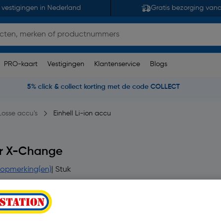
 vestigingen in Nederland
Gratis bezorging van
PRO-kaart
Vestigingen
Klantenservice
Blogs
5% click & collect korting met de code COLLECT
Losse accu’s
Einhell Li-ion accu
wer X-Change
 opmerking(en)
| Stuk
€ 27,72
€ 19,40
| Excl. btw € 16