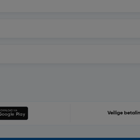
OWNLOAD VIA
Veilige betali
Google Play