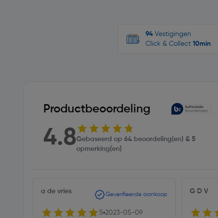
94
Vestigingen
Click & Collect
10min
Productbeoordeling
4.8
Gebaseerd op 64 beoordeling(en) & 5
opmerking(en)
a de vries
G D V
Geverifieerde aankoop
5
2023-05-09