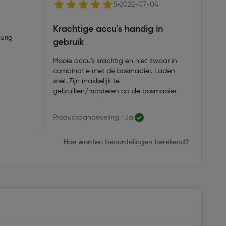
5
2022-07-04
Alle
Krachtige accu's handig in
urig
Prima
gebruik
goed 
Mooie accu's krachtig en niet zwaar in
combinatie met de bosmaaier. Laden
snel. Zijn makkelijk te
gebruiken/monteren op de bosmaaier
Productaanbeveling : Ja
Produ
Hoe worden beoordelingen berekend?