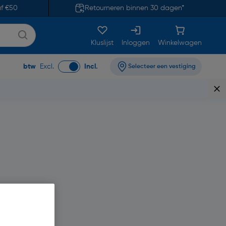
af €50
Retourneren binnen 30 dagen*
Kluslijst
Inloggen
Winkelwagen
btw
Excl.
Incl.
Selecteer een vestiging
,03