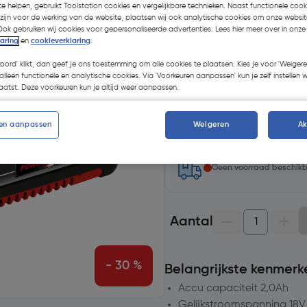
e helpen, gebruikt Toolstation cookies en vergelijkbare technieken. Naast functionele cooki
 zijn voor de werking van de website, plaatsen wij ook analytische cookies om onze websit
Kies productvariant
(4)
Ook gebruiken wij cookies voor gepersonaliseerde advertenties. Lees hier meer over in onze
laring
en
cookieverklaring
.
koord' klikt, dan geef je ons toestemming om alle cookies te plaatsen. Kies je voor 'Weigere
alleen functionele en analytische cookies. Via 'Voorkeuren aanpassen' kun je zelf instellen 
atst. Deze voorkeuren kun je altijd weer aanpassen.
Selecteer winkel - Bekijk v
en aanpassen
Weigeren
A
Selecteer vestiging
Geen voorraad beschik
Aantal
- 30 %
Belangrijkste kenmerk
Accu capaciteit 2,0Ah
Gelijkstroomspanning 18V