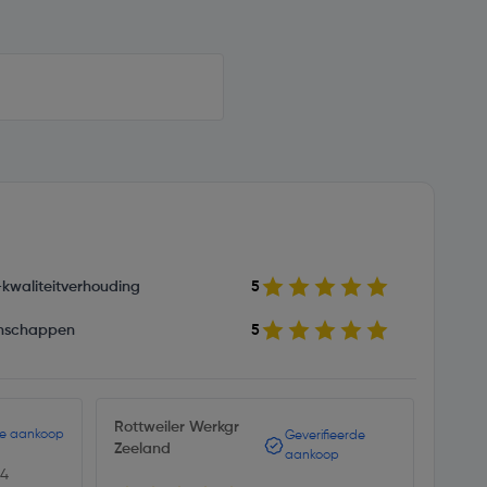
s-kwaliteitverhouding
5
nschappen
5
Rottweiler Werkgr
Jenn
de aankoop
Geverifieerde
Zeeland
aankoop
04