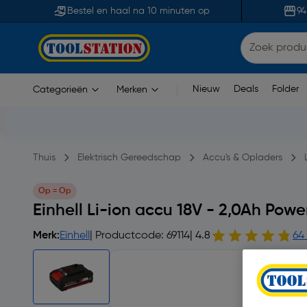
Bestel en haal na 10 minuten op
94
Nieuw
Deals
Folder
Categorieën
Merken
|
Thuis
Elektrisch Gereedschap
Accu's & Opladers
Op = Op
Einhell Li-ion accu 18V - 2,0Ah Po
Merk:
Einhell
| Productcode: 69114
| 4.8
64