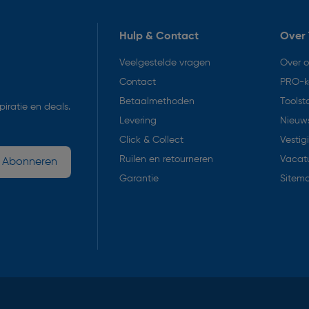
Hulp & Contact
Over 
Veelgestelde vragen
Over 
Contact
PRO-k
Betaalmethoden
Toolst
iratie en deals.
Levering
Nieuws
Click & Collect
Vestig
Ruilen en retourneren
Vacat
Abonneren
Garantie
Sitem