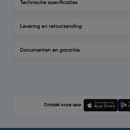
Technische specificaties
Levering en retourzending
Levering en retourzending
Documenten en garantie
Soortgelijke artikelen
Downloaden in de
D
Ontdek onze app
App Store