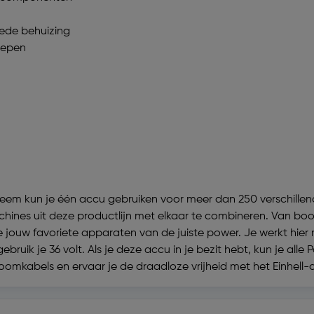
lede behuizing
repen
eem kun je één accu gebruiken voor meer dan 250 verschille
chines uit deze productlijn met elkaar te combineren. Van bo
jouw favoriete apparaten van de juiste power. Je werkt hier 
bruik je 36 volt. Als je deze accu in je bezit hebt, kun je a
oomkabels en ervaar je de draadloze vrijheid met het Einhell