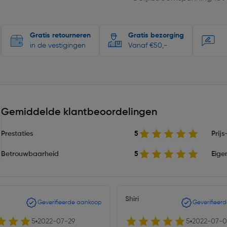
Gratis retourneren
Gratis bezorging
in de vestigingen
Vanaf €50,-
Gemiddelde klantbeoordelingen
Prestaties
5
Prij
Betrouwbaarheid
5
Eige
Shiri
Geverifieerde aankoop
Geverifieer
5
2022-07-29
5
2022-07-