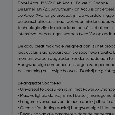
Einhell Accu 18 V/2.0 Ah Accu - Power X-Change
De Einhell 18V/2.0 Ah/Lithium-Ion Accu is onderdee
de Power X-Change productlijn. De voordelen liggen
de aanschafkosten, maar ook voor minder chaos van 
technologie zijn de oplaadbare accu's niet alleen 
intensieve toepassingen worden twee 18V oplaadbare
De accu biedt maximale veiligheid dankzij het proa
laadcyclus is aangepast aan de specifieke situatie. 
moment worden opgeladen zonder schade aan te rich
Hoogwaardige componenten zorgen voor permanente 
bescherming en stevige houvast. Dankzij de geïnt
Belangrijkste voordelen
• Universeel te gebruiken i.c.m. met Power X-Change 
• Max. veiligheid dankzij Einhell batterij managemen
• Langere levensduur van de accu dankzij situatie af
• Geen zelfontlading dankzij hoogwaardige Li-Ion ce
• Bewaking van alle parameters door de modernst