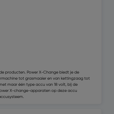
nde producten. Power X-Change biedt je de
ormachine tot grasmaaier en van kettingzaag tot
met maar één type accu van 18 volt, bij de
lle Power X-change-apparaten op deze accu
-accusysteem.