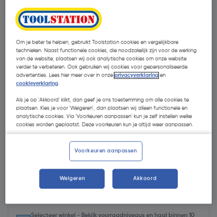
Om je beter te helpen, gebruikt Toolstation cookies en vergelijkbare
technieken. Naast functionele cookies, die noodzakelijk zijn voor de werking
van de website, plaatsen wij ook analytische cookies om onze website
verder te verbeteren. Ook gebruiken wij cookies voor gepersonaliseerde
advertenties. Lees hier meer over in onze
privacyverklaring
en
cookieverklaring
.
Als je op 'Akkoord' klikt, dan geef je ons toestemming om alle cookies te
plaatsen. Kies je voor 'Weigeren', dan plaatsen wij alleen functionele en
analytische cookies. Via 'Voorkeuren aanpassen' kun je zelf instellen welke
cookies worden geplaatst. Deze voorkeuren kun je altijd weer aanpassen.
Voorkeuren aanpassen
€ 362,79
Weigeren
Akkoord
| Excl. btw € 299,83
Selecteer winkel - Bekijk voorraadniveaus en haal binnen 10