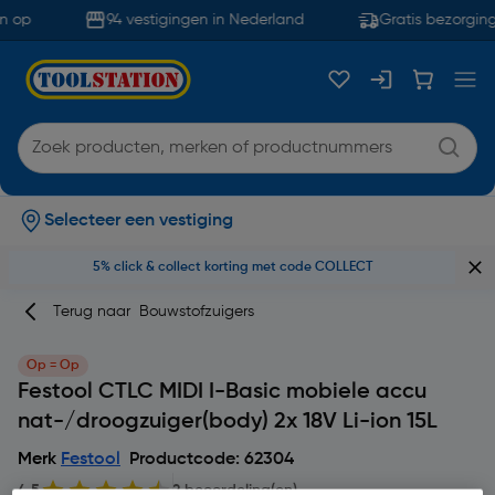
 op
94 vestigingen in Nederland
Gratis bezorging
Selecteer een vestiging
5% click & collect korting met code COLLECT
Terug naar
Bouwstofzuigers
Op = Op
Festool CTLC MIDI I-Basic mobiele accu
nat-/droogzuiger(body) 2x 18V Li-ion 15L
Merk
Festool
Productcode: 62304
4.5
2 beoordeling(en)