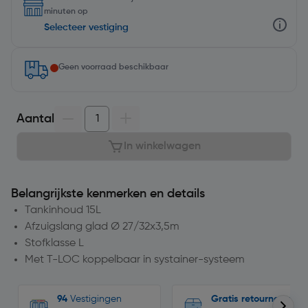
minuten op
Selecteer vestiging
Geen voorraad beschikbaar
Aantal
In winkelwagen
Belangrijkste kenmerken en details
Tankinhoud 15L
Afzuigslang glad Ø 27/32x3,5m
Stofklasse L
Met T-LOC koppelbaar in systainer-systeem
94
Vestigingen
Gratis retourneren